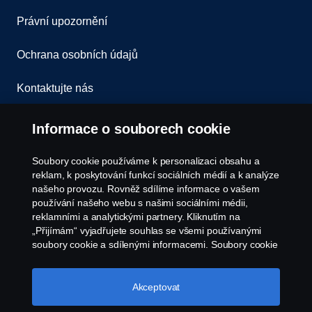
Právní upozornění
Ochrana osobních údajů
Kontaktujte nás
Všeobecné obchodní podmínky
Informace o souborech cookie
Oznámení porušení předpisů
Soubory cookie používáme k personalizaci obsahu a
reklam, k poskytování funkcí sociálních médií a k analýze
Zásady Cookies
našeho provozu. Rovněž sdílíme informace o vašem
používání našeho webu s našimi sociálními médii,
reklamními a analytickými partnery. Kliknutím na
Nastavení Cookie
„Přijímám“ vyjadřujete souhlas se všemi používanými
soubory cookie a sdílenými informacemi. Soubory cookie
můžete také spravovat kliknutím na „Nastavení souborů
cookie“ a výběrem kategorií, které chcete přijmout.
Podrobnější vysvětlení toho, jak používáme soubory
Akceptovat
cookie, naleznete v naší sekci věnované cookie, kterou