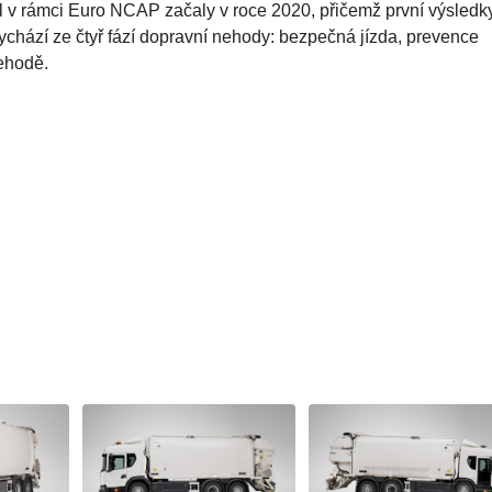
l v rámci Euro NCAP začaly v roce 2020, přičemž první výsledk
ychází ze čtyř fází dopravní nehody: bezpečná jízda, prevence
ehodě.