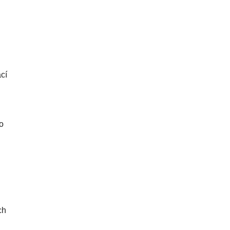
cí
o
ch