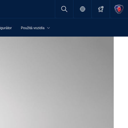
igurátor
Použitá vozidla