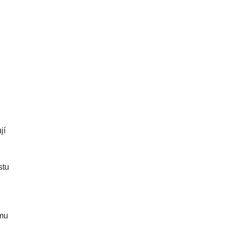
jí
stu
ímu