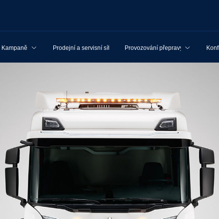
Kampaně
Prodejní a servisní síť
Provozování přepravy
Konf