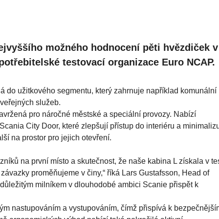
nejvyššího možného hodnocení pěti hvězdiček v
otřebitelské testovací organizace Euro NCAP.
adá do užitkového segmentu, který zahrnuje například komunální
 veřejných služeb.
avržená pro náročné městské a speciální provozy. Nabízí
ania City Door, které zlepšují přístup do interiéru a minimalizu
ší na prostor pro jejich otevření.
íků na první místo a skutečnost, že naše kabina L získala v te
závazky proměňujeme v činy,“ říká Lars Gustafsson, Head of
e důležitým milníkem v dlouhodobé ambici Scanie přispět k
ným nastupováním a vystupováním, čímž přispívá k bezpečnějš