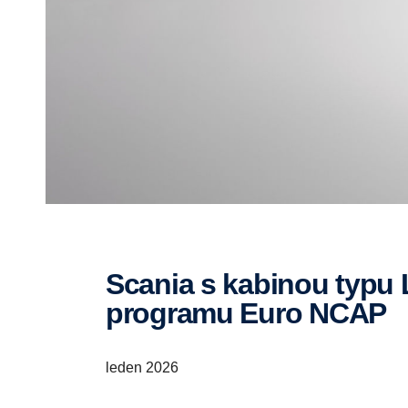
Scania s kabinou typu L získala pět hvězdiček v
programu Euro NCAP
leden 2026