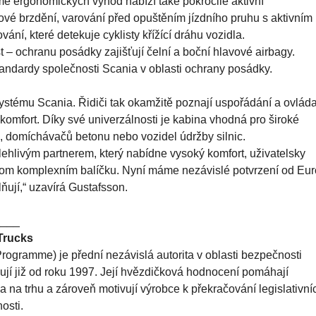
mě ergonomických výhod nabízí také pokročilé aktivní
vé brzdění, varování před opuštěním jízdního pruhu s aktivním
ní, které detekuje cyklisty křížící dráhu vozidla.
– ochranu posádky zajišťují čelní a boční hlavové airbagy.
tandardy společnosti Scania v oblasti ochrany posádky.
ystému Scania. Řidiči tak okamžitě poznají uspořádání a ovláda
u a komfort. Díky své univerzálnosti je kabina vhodná pro široké
ů, domíchávačů betonu nebo vozidel údržby silnic.
ehlivým partnerem, který nabídne vysoký komfort, uživatelsky
dnom komplexním balíčku. Nyní máme nezávislé potvrzení od Eur
ňují,“ uzavírá Gustafsson.
____
Trucks
ramme) je přední nezávislá autorita v oblasti bezpečnosti
ngují již od roku 1997. Její hvězdičková hodnocení pomáhají
a na trhu a zároveň motivují výrobce k překračování legislativní
osti.