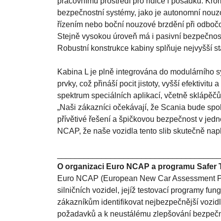
pracovnímu prostředí pro řidiče i posádku. Kro
bezpečnostní systémy, jako je autonomní nouzo
řízením nebo boční nouzové brzdění při odbočová
Stejně vysokou úroveň má i pasivní bezpečnost 
Robustní konstrukce kabiny splňuje nejvyšší s
Kabina L je plně integrována do modulárního s
prvky, což přináší pocit jistoty, vyšší efektivit
spektrum speciálních aplikací, včetně sklápěč
„Naši zákazníci očekávají, že Scania bude spol
přívětivé řešení a špičkovou bezpečnost v je
NCAP, že naše vozidla tento slib skutečně napl
____________________________________
O organizaci Euro NCAP a programu Safer 
Euro NCAP (European New Car Assessment Prog
silničních vozidel, jejíž testovací programy fu
zákazníkům identifikovat nejbezpečnější vozidl
požadavků a k neustálému zlepšování bezpečn