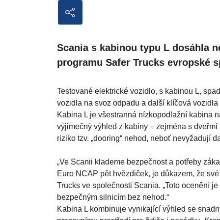
Scania s kabinou typu L dosáhla 
programu Safer Trucks evropské sp
Testované elektrické vozidlo, s kabinou L, sp
vozidla na svoz odpadu a další klíčová vozidla
Kabina L je všestranná nízkopodlažní kabina n
výjimečný výhled z kabiny – zejména s dveřmi Sc
riziko tzv. „dooring“ nehod, neboť nevyžadují dal
„Ve Scanii klademe bezpečnost a potřeby zákazn
Euro NCAP pět hvězdiček, je důkazem, že své 
Trucks ve společnosti Scania. „Toto ocenění j
bezpečným silnicím bez nehod.“
Kabina L kombinuje vynikající výhled se snad