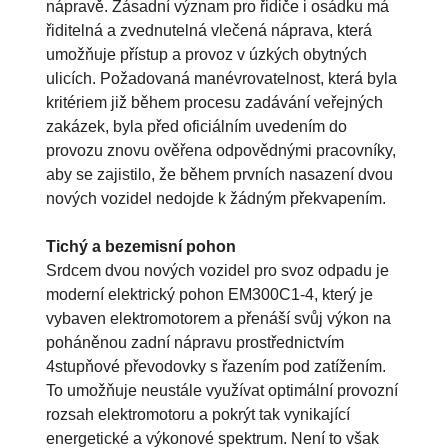
nápravě. Zásadní význam pro řidiče i osádku má
řiditelná a zvednutelná vlečená náprava, která
umožňuje přístup a provoz v úzkých obytných
ulicích. Požadovaná manévrovatelnost, která byla
kritériem již během procesu zadávání veřejných
zakázek, byla před oficiálním uvedením do
provozu znovu ověřena odpovědnými pracovníky,
aby se zajistilo, že během prvních nasazení dvou
nových vozidel nedojde k žádným překvapením.
Tichý a bezemisní pohon
Srdcem dvou nových vozidel pro svoz odpadu je
moderní elektrický pohon EM300C1-4, který je
vybaven elektromotorem a přenáší svůj výkon na
poháněnou zadní nápravu prostřednictvím
4stupňové převodovky s řazením pod zatížením.
To umožňuje neustále využívat optimální provozní
rozsah elektromotoru a pokrýt tak vynikající
energetické a výkonové spektrum. Není to však