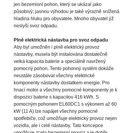
jen bezemisní pohon, který se ukázal jako
působivý; jasnou výhodou je také výrazně snížená
hladina hluku pro obyvatele. Mnoho obyvatel již
neslyší svoz odpadu.
Plně elektrická nástavba pro svoz odpadu
Aby byl umožněn i plně elektrický provoz
nástavby, musela být instalována dostatečně
velká kapacita baterie a speciálně navržený
pomocný pohon. Tento pohonný systém dokáže
neustále zásobovat všechny elektrické
komponenty nástavby dostatkem energie. Pro
hnací motor a všechny pomocné komponenty je k
dispozici baterie s kapacitou 416 kWh. S
pomocným pohonem EL60DC1 s výkonem až 60
kW (11 A) lze napájet všechny pomocné
spotřebiče, což umožňuje elektrický provoz nejen
vozidla, ale i celé nástavby. Tato koncepce
umožňuje zcela bezemisní provoz a je dobře