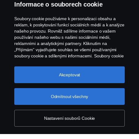
Všeobecné obchodní podmínky
Informace o souborech cookie
Oznámení porušení předpisů
Soubory cookie používáme k personalizaci obsahu a
reklam, k poskytování funkcí sociálních médií a k analýze
Zásady Cookies
našeho provozu. Rovněž sdílíme informace o vašem
používání našeho webu s našimi sociálními médii,
reklamními a analytickými partnery. Kliknutím na
Nastavení Cookie
„Přijímám“ vyjadřujete souhlas se všemi používanými
soubory cookie a sdílenými informacemi. Soubory cookie
můžete také spravovat kliknutím na „Nastavení souborů
cookie“ a výběrem kategorií, které chcete přijmout.
Podrobnější vysvětlení toho, jak používáme soubory
Akceptovat
cookie, naleznete v naší sekci věnované cookie, kterou
najdete kliknutím na odkaz pod tímto textem.
Další
informace o ochraně vašich údajů
Odmítnout všechny
© Copyright Scania 2026. Všechna práva
vyhrazena. Scania Czech Republic s.r.o., Sobínská
186, 252 19 Chrášťany, Česká republika.
Nastavení souborů Cookie