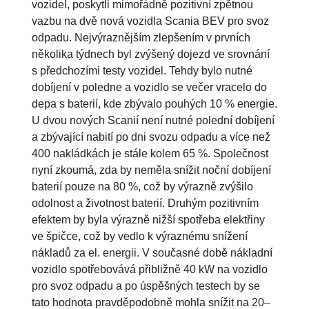
vozidel, poskytli mimořádně pozitivní zpětnou
vazbu na dvě nová vozidla Scania BEV pro svoz
odpadu. Nejvýraznějším zlepšením v prvních
několika týdnech byl zvýšený dojezd ve srovnání
s předchozími testy vozidel. Tehdy bylo nutné
dobíjení v poledne a vozidlo se večer vracelo do
depa s baterií, kde zbývalo pouhých 10 % energie.
U dvou nových Scanií není nutné polední dobíjení
a zbývající nabití po dni svozu odpadu a více než
400 nakládkách je stále kolem 65 %. Společnost
nyní zkoumá, zda by neměla snížit noční dobíjení
baterií pouze na 80 %, což by výrazně zvýšilo
odolnost a životnost baterií. Druhým pozitivním
efektem by byla výrazně nižší spotřeba elektřiny
ve špičce, což by vedlo k výraznému snížení
nákladů za el. energii. V současné době nákladní
vozidlo spotřebovává přibližně 40 kW na vozidlo
pro svoz odpadu a po úspěšných testech by se
tato hodnota pravděpodobně mohla snížit na 20–