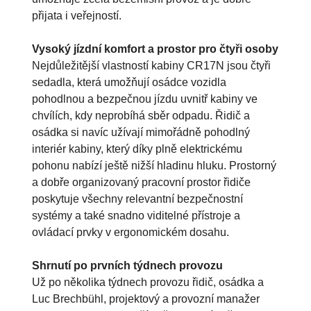
přijata i veřejností.
Vysoký jízdní komfort a prostor pro čtyři osoby
Nejdůležitější vlastností kabiny CR17N jsou čtyři
sedadla, která umožňují osádce vozidla
pohodlnou a bezpečnou jízdu uvnitř kabiny ve
chvílích, kdy neprobíhá sběr odpadu. Řidič a
osádka si navíc užívají mimořádně pohodlný
interiér kabiny, který díky plně elektrickému
pohonu nabízí ještě nižší hladinu hluku. Prostorný
a dobře organizovaný pracovní prostor řidiče
poskytuje všechny relevantní bezpečnostní
systémy a také snadno viditelné přístroje a
ovládací prvky v ergonomickém dosahu.
Shrnutí po prvních týdnech provozu
Už po několika týdnech provozu řidič, osádka a
Luc Brechbühl, projektový a provozní manažer