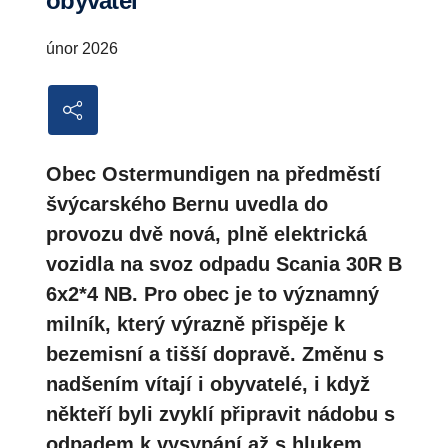
obyvatel
únor 2026
Obec Ostermundigen na předměstí
švýcarského Bernu uvedla do
provozu dvě nová, plně elektrická
vozidla na svoz odpadu Scania 30R B
6x2*4 NB. Pro obec je to významný
milník, který výrazně přispěje k
bezemisní a tišší dopravě. Změnu s
nadšením vítají i obyvatelé, i když
někteří byli zvyklí připravit nádobu s
odpadem k vysypání až s hlukem