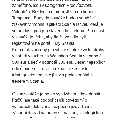
zaměřené, jsou v kategoriích Předvídavost,
Volnoběh, Brzdění motorem, Jízda do kopce a
Tempomat. Body do soutěže budou soutěžící
získávat v mobilní aplikaci Scania Driver, která je
volně dostupná pro stažení do telefonu. Pro účast
v soutěži je třeba, aby řidič i vozidlo byli
registrováni na portálu My Scania.
Kromě hlavní ceny pro vítěze soutěže získá druhý
v pořadí voucher na Webshop Scania v hodnotě
500 eur a třetí v hodnotě 300 eur. Deset nejlepších
řidičů bude mít navíc možnost se zúčastnit
tréningu ekonomické jízdy s profesionálním
trenérem Scania.
Cílem soutěže je nejen vyzdvihnout dovednosti
řidičů, ale také podpořit širší povědomí o
výhodách efektivní a bezpečné jízdy. Ta má
zásadní dopad na provozní náklady, ekologickou