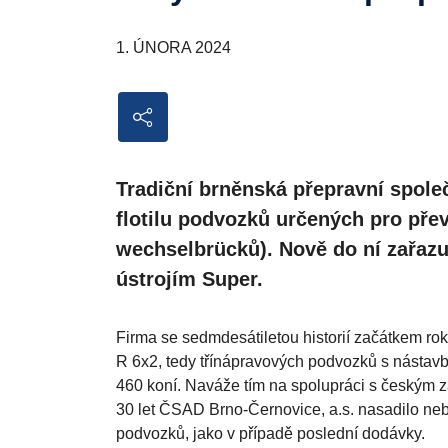
Společnost ČSAD Brno-Černovice, a.s. přebírá flotilu
nových Scanií Super p
1. ÚNORA 2024
Tradiční brněnská přepravní spole
flotilu podvozků určených pro pře
wechselbrücků). Nově do ní zařaz
ústrojím Super.
Firma se sedmdesátiletou historií začátkem r
R 6x2, tedy třínápravových podvozků s nástav