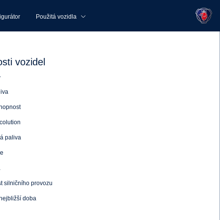
igurátor
Použitá vozidla
sti vozidel
a
iva
hopnost
colution
á paliva
ce
a
 silničního provozu