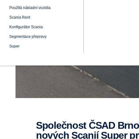
Elektrická nákladní vozidla
Nákladní vozidla na plyn
Použitá nákladní vozidla
Scania Rent
Konfigurátor Scania
Segmentace přepravy
Super