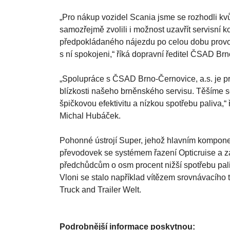
460 koní. Naváže tím na spolupráci s českým z
30 let ČSAD Brno-Černovice, a.s. nasadilo neb
podvozků, jako v případě poslední dodávky.
„Pro nákup vozidel Scania jsme se rozhodli kvůl
samozřejmě zvolili i možnost uzavřít servisní ko
předpokládaného nájezdu po celou dobu provozu
s ní spokojeni,“ říká dopravní ředitel ČSAD Br
„Spolupráce s ČSAD Brno-Černovice, a.s. je pro 
blízkosti našeho brněnského servisu. Těšíme s
špičkovou efektivitu a nízkou spotřebu paliva,“
Michal Hubáček.
Pohonné ústrojí Super, jehož hlavním komponen
převodovek se systémem řazení Opticruise a z
předchůdcům o osm procent nižší spotřebu paliv
Vloni se stalo například vítězem srovnávacíh
Truck and Trailer Welt.