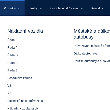
ČESKÁ REPUBLIKA
Produkty
Služby
O společnosti Scania
Kontakty
Nákladní vozidla
Městské a dálko
autobusy
Řada L
Provozování městské přep
Řada P
Dálková přeprava
Řada G
Použité autobusy a autokar
Řada R
Řada S
Posádková kabina
V8
XT