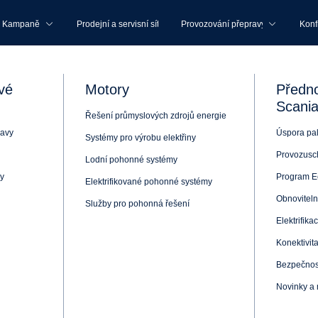
Kampaně
Prodejní a servisní síť
Provozování přepravy
Konf
vé
Motory
Předno
Scani
Řešení průmyslových zdrojů energie
ravy
Úspora pal
Systémy pro výrobu elektřiny
Provozusc
Lodní pohonné systémy
y
Program E
Elektrifikované pohonné systémy
Obnoviteln
Služby pro pohonná řešení
Elektrifika
Konektivit
Bezpečnost