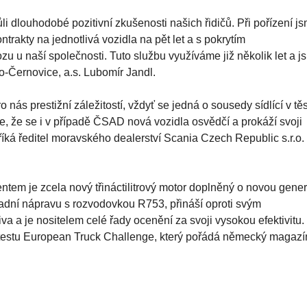
astoupením Scanie, která trvá již od roku 1996. Během necelýc
o nasadí takřka 150 Scanií: téměř 110 tahačů a necelých 40
i dlouhodobé pozitivní zkušenosti našich řidičů. Při pořízení j
ntrakty na jednotlivá vozidla na pět let a s pokrytím
 u naší společnosti. Tuto službu využíváme již několik let a j
no-Černovice, a.s. Lubomír Jandl.
nás prestižní záležitostí, vždyť se jedná o sousedy sídlící v tě
e, že se i v případě ČSAD nová vozidla osvědčí a prokáží svoji
 říká ředitel moravského dealerství Scania Czech Republic s.r.o.
tem je zcela nový třináctilitrový motor doplněný o novou gener
adní nápravu s rozvodovkou R753, přináší oproti svým
a a je nositelem celé řady ocenění za svoji vysokou efektivitu.
o testu European Truck Challenge, který pořádá německý magazí