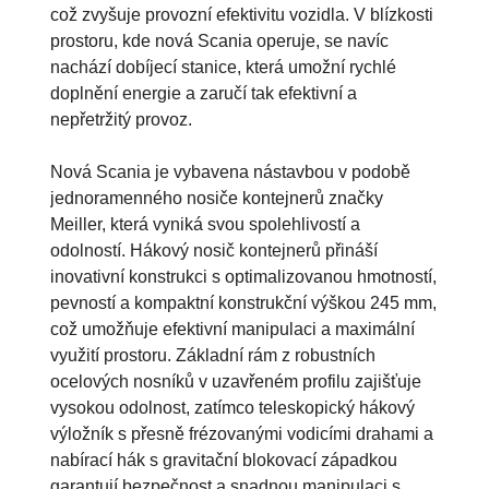
což zvyšuje provozní efektivitu vozidla. V blízkosti
prostoru, kde nová Scania operuje, se navíc
nachází dobíjecí stanice, která umožní rychlé
doplnění energie a zaručí tak efektivní a
nepřetržitý provoz.
Nová Scania je vybavena nástavbou v podobě
jednoramenného nosiče kontejnerů značky
Meiller, která vyniká svou spolehlivostí a
odolností. Hákový nosič kontejnerů přináší
inovativní konstrukci s optimalizovanou hmotností,
pevností a kompaktní konstrukční výškou 245 mm,
což umožňuje efektivní manipulaci a maximální
využití prostoru. Základní rám z robustních
ocelových nosníků v uzavřeném profilu zajišťuje
vysokou odolnost, zatímco teleskopický hákový
výložník s přesně frézovanými vodicími drahami a
nabírací hák s gravitační blokovací západkou
garantují bezpečnost a snadnou manipulaci s