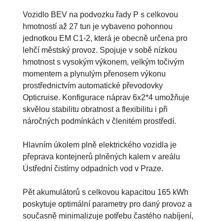
Vozidlo BEV na podvozku řady P s celkovou
hmotností až 27 tun je vybaveno pohonnou
jednotkou EM C1-2, která je obecně určena pro
lehčí městský provoz. Spojuje v sobě nízkou
hmotnost s vysokým výkonem, velkým točivým
momentem a plynulým přenosem výkonu
prostřednictvím automatické převodovky
Opticruise. Konfigurace náprav 6x2*4 umožňuje
skvělou stabilitu obratnost a flexibilitu i při
náročných podmínkách v členitém prostředí.
Hlavním úkolem plně elektrického vozidla je
přeprava kontejnerů plněných kalem v areálu
Ústřední čistírny odpadních vod v Praze.
Pět akumulátorů s celkovou kapacitou 165 kWh
poskytuje optimální parametry pro daný provoz a
současně minimalizuje potřebu častého nabíjení,