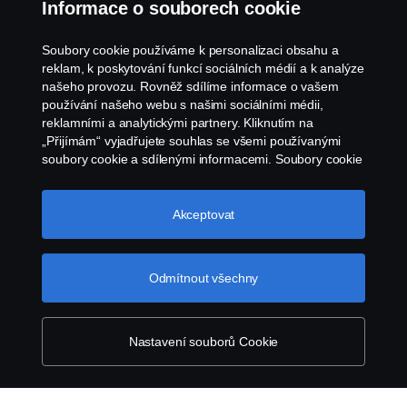
Informace o souborech cookie
Oznámení porušení předpisů
Soubory cookie používáme k personalizaci obsahu a
reklam, k poskytování funkcí sociálních médií a k analýze
Zásady Cookies
našeho provozu. Rovněž sdílíme informace o vašem
používání našeho webu s našimi sociálními médii,
reklamními a analytickými partnery. Kliknutím na
Nastavení Cookie
„Přijímám“ vyjadřujete souhlas se všemi používanými
soubory cookie a sdílenými informacemi. Soubory cookie
můžete také spravovat kliknutím na „Nastavení souborů
cookie“ a výběrem kategorií, které chcete přijmout.
Podrobnější vysvětlení toho, jak používáme soubory
Akceptovat
cookie, naleznete v naší sekci věnované cookie, kterou
najdete kliknutím na odkaz pod tímto textem.
Další
informace o ochraně vašich údajů
Odmítnout všechny
© Copyright Scania 2026. Všechna práva
vyhrazena. Scania Czech Republic s.r.o., Sobínská
186, 252 19 Chrášťany, Česká republika.
Nastavení souborů Cookie