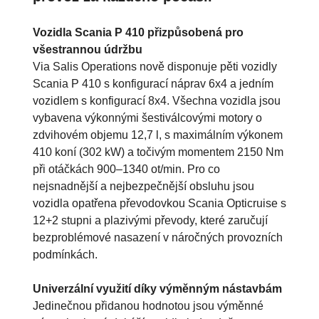
Vozidla Scania P 410 přizpůsobená pro
všestrannou údržbu
Via Salis Operations nově disponuje pěti vozidly
Scania P 410 s konfigurací náprav 6x4 a jedním
vozidlem s konfigurací 8x4. Všechna vozidla jsou
vybavena výkonnými šestiválcovými motory o
zdvihovém objemu 12,7 l, s maximálním výkonem
410 koní (302 kW) a točivým momentem 2150 Nm
při otáčkách 900–1340 ot/min. Pro co
nejsnadnější a nejbezpečnější obsluhu jsou
vozidla opatřena převodovkou Scania Opticruise s
12+2 stupni a plazivými převody, které zaručují
bezproblémové nasazení v náročných provozních
podmínkách.
Univerzální využití díky výměnným nástavbám
Jedinečnou přidanou hodnotou jsou výměnné