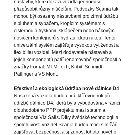
nástavby, které dokáží vozidla jednoduše
přizpůsobit různým účelům. Podvozky Scania tak
mohou být osazeny nástavbami pro zimní údržbu
s pluhem a sypačem, kropícím systémem s
cisternou a tryskami, sklápěčem nebo hákovým
nosičem kontejnerů s hydraulickou rukou. Tento
univerzální systém zajišťuje vysokou vytíženost a
flexibilitu vozidel. Mezi dodavatele nástaveb a
jejich komponentů patří renomované společnosti a
značky Fornal, MTM Tech, Kobit, Schmidt,
Palfinger a VS Mont.
Efektivní a ekologická údržba nové dálnice D4
Nasazená vozidla budou hrát klíčovou roli při
údržbě dálnice D4, která byla vybudována v rámci
dlouhodobého PPP projektu mezi státem a
společností Via Salis. Díky švédské technologii a
spolehlivosti vozidel Scania budou moci silničáři
zajišťovat bezpečnost a sjízdnost tohoto nového