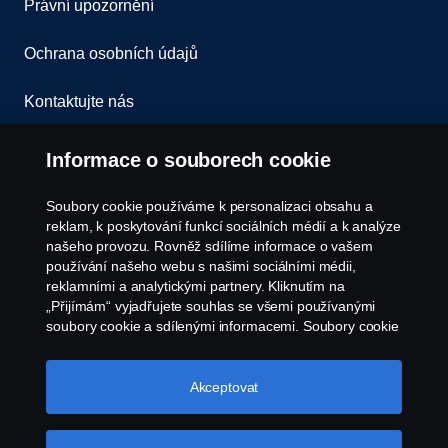
Právní upozornění
Ochrana osobních údajů
Kontaktujte nás
Všeobecné obchodní podmínky
Informace o souborech cookie
Oznámení porušení předpisů
Soubory cookie používáme k personalizaci obsahu a
reklam, k poskytování funkcí sociálních médií a k analýze
Zásady Cookies
našeho provozu. Rovněž sdílíme informace o vašem
používání našeho webu s našimi sociálními médii,
reklamními a analytickými partnery. Kliknutím na
Nastavení Cookie
„Přijímám“ vyjadřujete souhlas se všemi používanými
soubory cookie a sdílenými informacemi. Soubory cookie
můžete také spravovat kliknutím na „Nastavení souborů
cookie“ a výběrem kategorií, které chcete přijmout.
Podrobnější vysvětlení toho, jak používáme soubory
Akceptovat
cookie, naleznete v naší sekci věnované cookie, kterou
najdete kliknutím na odkaz pod tímto textem.
Další
informace o ochraně vašich údajů