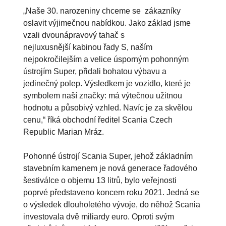
„Naše 30. narozeniny chceme se zákazníky
oslavit výjimečnou nabídkou. Jako základ jsme
vzali dvounápravový tahač s
nejluxusnější kabinou řady S, naším
nejpokročilejším a velice úsporným pohonným
ústrojím Super, přidali bohatou výbavu a
jedinečný polep. Výsledkem je vozidlo, které je
symbolem naší značky: má výtečnou užitnou
hodnotu a působivý vzhled. Navíc je za skvělou
cenu,“ říká obchodní ředitel Scania Czech
Republic Marian Mráz.
Pohonné ústrojí Scania Super, jehož základním
stavebním kamenem je nová generace řadového
šestiválce o objemu 13 litrů, bylo veřejnosti
poprvé představeno koncem roku 2021. Jedná se
o výsledek dlouholetého vývoje, do něhož Scania
investovala dvě miliardy euro. Oproti svým