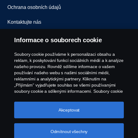
Ochrana osobních údajů
Kontaktujte nás
Všeobecné obchodní podmínky
Informace o souborech cookie
Oznámení porušení předpisů
Soubory cookie používáme k personalizaci obsahu a
reklam, k poskytování funkcí sociálních médií a k analýze
Zásady Cookies
našeho provozu. Rovněž sdílíme informace o vašem
používání našeho webu s našimi sociálními médii,
reklamními a analytickými partnery. Kliknutím na
Nastavení Cookie
„Přijímám“ vyjadřujete souhlas se všemi používanými
soubory cookie a sdílenými informacemi. Soubory cookie
můžete také spravovat kliknutím na „Nastavení souborů
cookie“ a výběrem kategorií, které chcete přijmout.
Podrobnější vysvětlení toho, jak používáme soubory
Akceptovat
cookie, naleznete v naší sekci věnované cookie, kterou
najdete kliknutím na odkaz pod tímto textem.
Další
informace o ochraně vašich údajů
Odmítnout všechny
© Copyright Scania 2026. Všechna práva