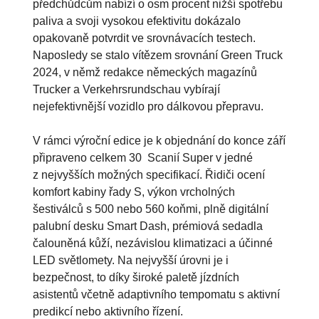
předchůdcům nabízí o osm procent nižší spotřebu
paliva a svoji vysokou efektivitu dokázalo
opakovaně potvrdit ve srovnávacích testech.
Naposledy se stalo vítězem srovnání Green Truck
2024, v němž redakce německých magazínů
Trucker a Verkehrsrundschau vybírají
nejefektivnější vozidlo pro dálkovou přepravu.
V rámci výroční edice je k objednání do konce září
připraveno celkem 30 Scanií Super v jedné
z nejvyšších možných specifikací. Řidiči ocení
komfort kabiny řady S, výkon vrcholných
šestiválců s 500 nebo 560 koňmi, plně digitální
palubní desku Smart Dash, prémiová sedadla
čalouněná kůží, nezávislou klimatizaci a účinné
LED světlomety. Na nejvyšší úrovni je i
bezpečnost, to díky široké paletě jízdních
asistentů včetně adaptivního tempomatu s aktivní
predikcí nebo aktivního řízení.