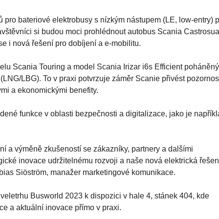
pro bateriové elektrobusy s nízkým nástupem (LE, low-entry) 
Návštěvníci si budou moci prohlédnout autobus Scania Castrosu
e i nová řešení pro dobíjení a e-mobilitu.
u Scania Touring a model Scania Irizar i6s Efficient poháněný
NG/LBG). To v praxi potvrzuje záměr Scanie přivést pozornos
ými a ekonomickými benefity.
ené funkce v oblasti bezpečnosti a digitalizace, jako je napřík
kání a výměně zkušeností se zákazníky, partnery a dalšími
ické inovace udržitelnému rozvoji a naše nová elektrická řešen
Tobias Siöström, manažer marketingové komunikace.
eletrhu Busworld 2023 k dispozici v hale 4, stánek 404, kde
ce a aktuální inovace přímo v praxi.