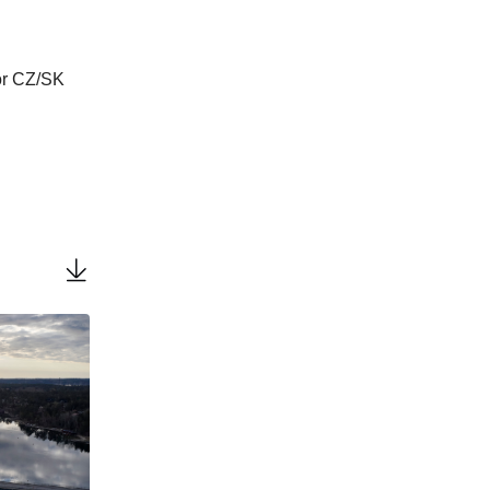
or CZ/SK