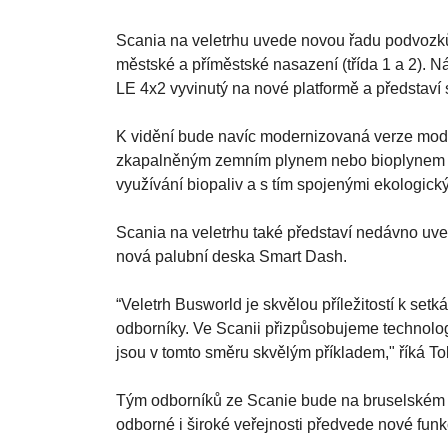
Scania na veletrhu uvede novou řadu podvozků 
městské a příměstské nasazení (třída 1 a 2). 
LE 4x2 vyvinutý na nové platformě a představí s
K vidění bude navíc modernizovaná verze model
zkapalněným zemním plynem nebo bioplynem (L
využívání biopaliv a s tím spojenými ekologick
Scania na veletrhu také představí nedávno uved
nová palubní deska Smart Dash.
“Veletrh Busworld je skvělou příležitostí k set
odborníky. Ve Scanii přizpůsobujeme technolog
jsou v tomto směru skvělým příkladem," říká 
Tým odborníků ze Scanie bude na bruselském v
odborné i široké veřejnosti předvede nové funk