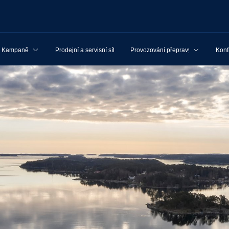
Kampaně
Prodejní a servisní síť
Provozování přepravy
Konf