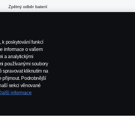
Zpětný odběr baterií
 k poskytování funkcí
me informace o vašem
i a analytickými
šemi používanými soubory
nás
Všeobecné obchodní podmínky
Oznámení porušení předp
 spravovat kliknutím na
e přijmout. Podrobnější
 naší sekci věnované
Další informace
Republic s.r.o., Sobínská 186, 252 19 Chrášťany, Česká republika.