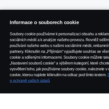
Informace o souborech cookie
Scania in Your Region:
ČESKÁ REPUBLIKA
Soubory cookie používáme k personalizaci obsahu a reklam,
sociálních médií a k analýze našeho provozu. Rovněž sdílí
používání našeho webu s našimi sociálními médii, reklamním
partnery. Kliknutím na „Přijímám“ vyjadřujete souhlas se v
Právní upozornění
Ochrana osobních údajů
Kontaktujte 
cookie a sdílenými informacemi. Soubory cookie můžete také
„Nastavení souborů cookie“ a výběrem kategorií, které chcet
vysvětlení toho, jak používáme soubory cookie, naleznete v
cookie, kterou najdete kliknutím na odkaz pod tímto textem.
o ochraně vašich údajů
© Copyright Scania 2026. Všechna práva vyhrazena. Scania Czech 