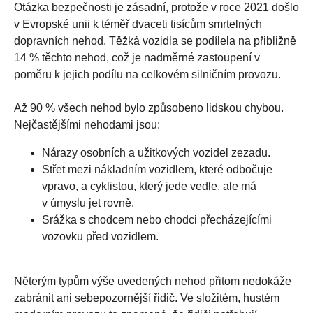
Otázka bezpečnosti je zásadní, protože v roce 2021 došlo
v Evropské unii k téměř dvaceti tisícům smrtelných
dopravních nehod. Těžká vozidla se podílela na přibližně
14 % těchto nehod, což je nadměrné zastoupení v
poměru k jejich podílu na celkovém silničním provozu.
Až 90 % všech nehod bylo způsobeno lidskou chybou.
Nejčastějšími nehodami jsou:
Nárazy osobních a užitkových vozidel zezadu.
Střet mezi nákladním vozidlem, které odbočuje
vpravo, a cyklistou, který jede vedle, ale má
v úmyslu jet rovně.
Srážka s chodcem nebo chodci přecházejícími
vozovku před vozidlem.
Něterým typům výše uvedených nehod přitom nedokáže
zabránit ani sebepozornější řidič. Ve složitém, hustém