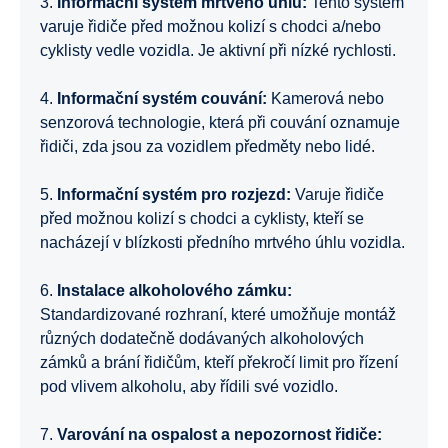
3.
Informační systém mrtvého úhlu:
Tento systém
varuje řidiče před možnou kolizí s chodci a/nebo
cyklisty vedle vozidla. Je aktivní při nízké rychlosti.
4.
Informační systém couvání:
Kamerová nebo
senzorová technologie, která při couvání oznamuje
řidiči, zda jsou za vozidlem předměty nebo lidé.
5.
Informační systém pro rozjezd:
Varuje řidiče
před možnou kolizí s chodci a cyklisty, kteří se
nacházejí v blízkosti předního mrtvého úhlu vozidla.
6.
Instalace alkoholového zámku:
Standardizované rozhraní, které umožňuje montáž
různých dodatečně dodávaných alkoholových
zámků a brání řidičům, kteří překročí limit pro řízení
pod vlivem alkoholu, aby řídili své vozidlo.
7.
Varování na ospalost a nepozornost řidiče: