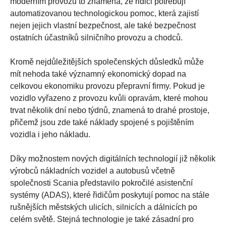
moderním provozu to znamená, že řidiči potřebují
automatizovanou technologickou pomoc, která zajistí
nejen jejich vlastní bezpečnost, ale také bezpečnost
ostatních účastníků silničního provozu a chodců.
Kromě nejdůležitějších společenských důsledků může
mít nehoda také významný ekonomický dopad na
celkovou ekonomiku provozu přepravní firmy. Pokud je
vozidlo vyřazeno z provozu kvůli opravám, které mohou
trvat několik dní nebo týdnů, znamená to drahé prostoje,
přičemž jsou zde také náklady spojené s pojištěním
vozidla i jeho nákladu.
Díky možnostem nových digitálních technologií již několik
výrobců nákladních vozidel a autobusů včetně
společnosti Scania představilo pokročilé asistenční
systémy (ADAS), které řidičům poskytují pomoc na stále
rušnějších městských ulicích, silnicích a dálnicích po
celém světě. Stejná technologie je také zásadní pro