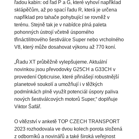
řadou kabin: od řad P a G, které vyhoví například
sklápěčům, až po spací řadu R, která je určena
například pro tahače pohybující se rovněž v
terénu. Stejně tak je v nabídce plná paleta
pohonných ústrojí včetně úsporného
třináctilitrového šestiválce Super nebo vrcholného
V8, který může dosahovat výkonu až 770 koní.
„Řadu XT průběžně vylepšujeme. Aktuální
novinkou jsou převodovky G25CH a G33CH v
provedení Opticruise, které přinášejí robustnější
planetové soukolí a umožňují i v těžkých
podmínkách plně využít potenciál úspory paliva
nových šestiválcových motorů Super,“ doplňuje
Viktor Šafář.
O vítězství v anketě TOP CZECH TRANSPORT
2023 rozhodovala ve dvou kolech porota složená
z odborníků a novinářů a také široká veřejnost