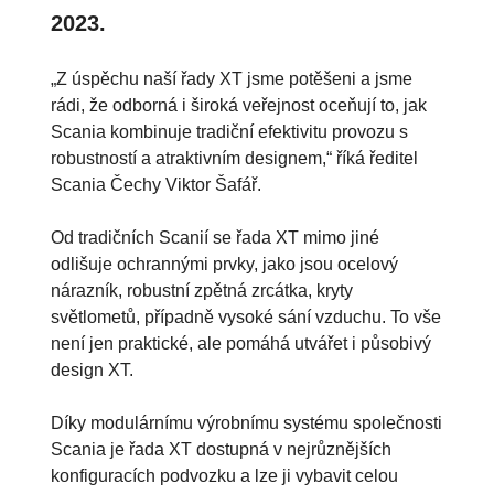
2023.
„Z úspěchu naší řady XT jsme potěšeni a jsme
rádi, že odborná i široká veřejnost oceňují to, jak
Scania kombinuje tradiční efektivitu provozu s
robustností a atraktivním designem,“ říká ředitel
Scania Čechy Viktor Šafář.
Od tradičních Scanií se řada XT mimo jiné
odlišuje ochrannými prvky, jako jsou ocelový
nárazník, robustní zpětná zrcátka, kryty
světlometů, případně vysoké sání vzduchu. To vše
není jen praktické, ale pomáhá utvářet i působivý
design XT.
Díky modulárnímu výrobnímu systému společnosti
Scania je řada XT dostupná v nejrůznějších
konfiguracích podvozku a lze ji vybavit celou