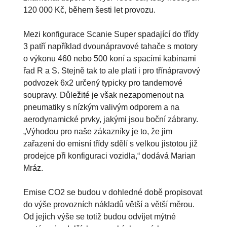
120 000 Kč, během šesti let provozu.
Mezi konfigurace Scanie Super spadající do třídy
3 patří například dvounápravové tahače s motory
o výkonu 460 nebo 500 koní a spacími kabinami
řad R a S. Stejně tak to ale platí i pro třínápravový
podvozek 6x2 určený typicky pro tandemové
soupravy. Důležité je však nezapomenout na
pneumatiky s nízkým valivým odporem a na
aerodynamické prvky, jakými jsou boční zábrany.
„Výhodou pro naše zákazníky je to, že jim
zařazení do emisní třídy sdělí s velkou jistotou již
prodejce při konfiguraci vozidla,“ dodává Marian
Mráz.
Emise CO2 se budou v dohledné době propisovat
do výše provozních nákladů větší a větší měrou.
Od jejich výše se totiž budou odvíjet mýtné