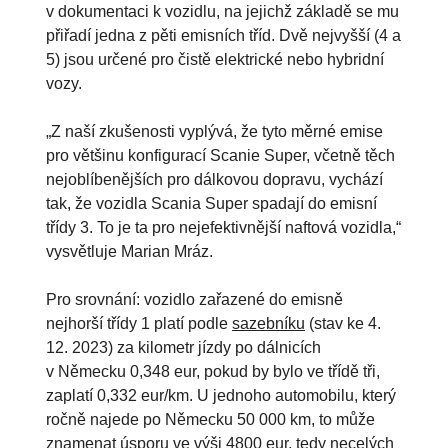
v dokumentaci k vozidlu, na jejichž základě se mu
přiřadí jedna z pěti emisních tříd. Dvě nejvyšší (4 a
5) jsou určené pro čistě elektrické nebo hybridní
vozy.
„Z naší zkušenosti vyplývá, že tyto měrné emise
pro většinu konfigurací Scanie Super, včetně těch
nejoblíbenějších pro dálkovou dopravu, vychází
tak, že vozidla Scania Super spadají do emisní
třídy 3. To je ta pro nejefektivnější naftová vozidla,“
vysvětluje Marian Mráz.
Pro srovnání: vozidlo zařazené do emisně
nejhorší třídy 1 platí podle
sazebníku
(stav ke 4.
12. 2023) za kilometr jízdy po dálnicích
v Německu 0,348 eur, pokud by bylo ve třídě tři,
zaplatí 0,332 eur/km. U jednoho automobilu, který
ročně najede po Německu 50 000 km, to může
znamenat úsporu ve výši 4800 eur, tedy necelých