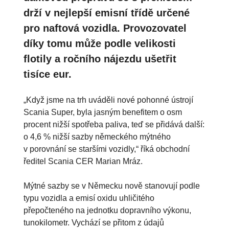
drží v nejlepší emisní třídě určené
pro naftová vozidla. Provozovatel
díky tomu může podle velikosti
flotily a ročního nájezdu ušetřit
tisíce eur.
„Když jsme na trh uváděli nové pohonné ústrojí
Scania Super, byla jasným benefitem o osm
procent nižší spotřeba paliva, teď se přidává další:
o 4,6 % nižší sazby německého mýtného
v porovnání se staršími vozidly,“ říká obchodní
ředitel Scania CER Marian Mráz.
Mýtné sazby se v Německu nově stanovují podle
typu vozidla a emisí oxidu uhličitého
přepočteného na jednotku dopravního výkonu,
tunokilometr. Vychází se přitom z údajů