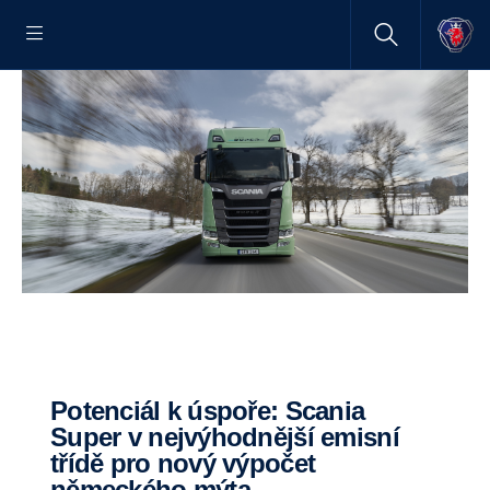
Potenciál k úspoře: Scania
Super v nejvýhodnější emisní
třídě pro nový výpočet
německého mýta