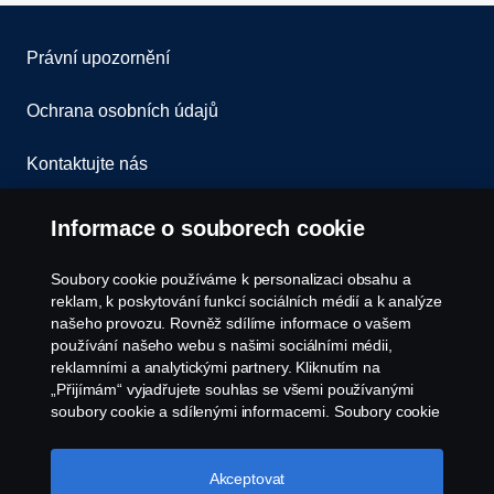
Právní upozornění
Ochrana osobních údajů
Kontaktujte nás
Všeobecné obchodní podmínky
Informace o souborech cookie
Oznámení porušení předpisů
Soubory cookie používáme k personalizaci obsahu a
reklam, k poskytování funkcí sociálních médií a k analýze
Zásady Cookies
našeho provozu. Rovněž sdílíme informace o vašem
používání našeho webu s našimi sociálními médii,
reklamními a analytickými partnery. Kliknutím na
Nastavení Cookie
„Přijímám“ vyjadřujete souhlas se všemi používanými
soubory cookie a sdílenými informacemi. Soubory cookie
můžete také spravovat kliknutím na „Nastavení souborů
cookie“ a výběrem kategorií, které chcete přijmout.
Podrobnější vysvětlení toho, jak používáme soubory
Akceptovat