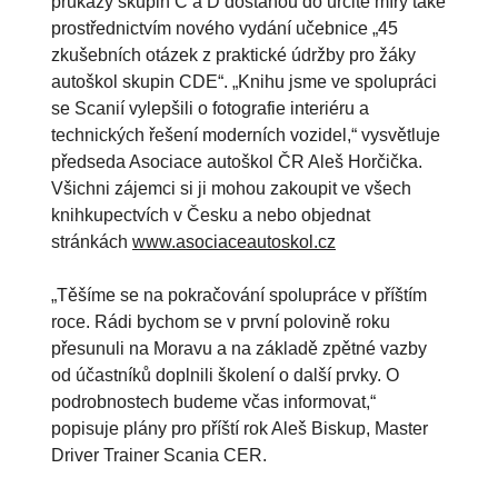
průkazy skupin C a D dostanou do určité míry také
prostřednictvím nového vydání učebnice „45
zkušebních otázek z praktické údržby pro žáky
autoškol skupin CDE“. „Knihu jsme ve spolupráci
se Scanií vylepšili o fotografie interiéru a
technických řešení moderních vozidel,“ vysvětluje
předseda Asociace autoškol ČR Aleš Horčička.
Všichni zájemci si ji mohou zakoupit ve všech
knihkupectvích v Česku a nebo objednat
stránkách
www.asociaceautoskol.cz
„Těšíme se na pokračování spolupráce v příštím
roce. Rádi bychom se v první polovině roku
přesunuli na Moravu a na základě zpětné vazby
od účastníků doplnili školení o další prvky. O
podrobnostech budeme včas informovat,“
popisuje plány pro příští rok Aleš Biskup, Master
Driver Trainer Scania CER.