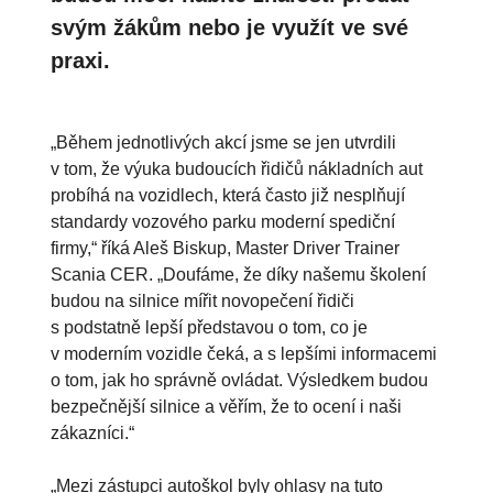
svým žákům nebo je využít ve své
praxi.
„Během jednotlivých akcí jsme se jen utvrdili
v tom, že výuka budoucích řidičů nákladních aut
probíhá na vozidlech, která často již nesplňují
standardy vozového parku moderní spediční
firmy,“ říká Aleš Biskup, Master Driver Trainer
Scania CER. „Doufáme, že díky našemu školení
budou na silnice mířit novopečení řidiči
s podstatně lepší představou o tom, co je
v moderním vozidle čeká, a s lepšími informacemi
o tom, jak ho správně ovládat. Výsledkem budou
bezpečnější silnice a věřím, že to ocení i naši
zákazníci.“
„Mezi zástupci autoškol byly ohlasy na tuto