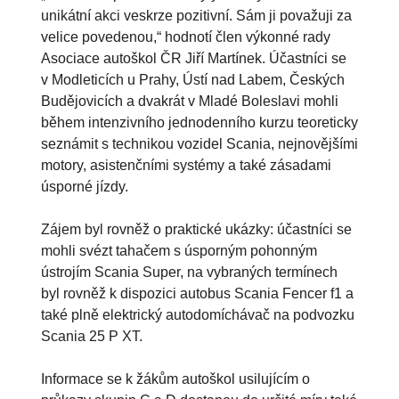
unikátní akci veskrze pozitivní. Sám ji považuji za
velice povedenou,“ hodnotí člen výkonné rady
Asociace autoškol ČR Jiří Martínek. Účastníci se
v Modleticích u Prahy, Ústí nad Labem, Českých
Budějovicích a dvakrát v Mladé Boleslavi mohli
během intenzivního jednodenního kurzu teoreticky
seznámit s technikou vozidel Scania, nejnovějšími
motory, asistenčními systémy a také zásadami
úsporné jízdy.
Zájem byl rovněž o praktické ukázky: účastníci se
mohli svézt tahačem s úsporným pohonným
ústrojím Scania Super, na vybraných termínech
byl rovněž k dispozici autobus Scania Fencer f1 a
také plně elektrický autodomíchávač na podvozku
Scania 25 P XT.
Informace se k žákům autoškol usilujícím o