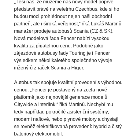
„Těší nás, že můžeme náš nový model poprvé
představit právě na veletrhu Czechbus, kde si ho
budou moci prohlédnout nejen naši obchodní
partneři, ale i široká veřejnost,“ říká Lukáš Martinů,
manažer prodeje autobusů Scania (CZ & SK).
Nová modelová řada Fencer nabízí vysokou
kvalitu za přijatelnou cenu. Podobně jako
zájezdové autobusy řady Touring je i Fencer
výsledkem několikaletého společného vývoje
inženýrů značek Scania a Higer.
Autobus tak spojuje kvalitní provedení s výhodnou
cenou. „Fencer je postavený na zcela nové
platformě jako nejnovější generace modelů
Citywide a Interlink,“ říká Martinů. Nechybí mu
tedy například pokročilé asistenční systémy,
moderní naftové, nebo plynové motory a chystají
se rovněž elektrifikovaná provedení: hybrid a čistý
bateriový elektromobil.