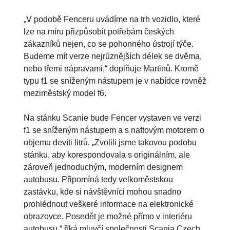
„V podobě Fenceru uvádíme na trh vozidlo, které
lze na míru přizpůsobit potřebám českých
zákazníků nejen, co se pohonného ústrojí týče.
Budeme mít verze nejrůznějších délek se dvěma,
nebo třemi nápravami,“ doplňuje Martinů. Kromě
typu f1 se sníženým nástupem je v nabídce rovněž
meziměstský model f6.
Na stánku Scanie bude Fencer vystaven ve verzi
f1 se sníženým nástupem a s naftovým motorem o
objemu devíti litrů. „Zvolili jsme takovou podobu
stánku, aby korespondovala s originálním, ale
zároveň jednoduchým, moderním designem
autobusu. Připomíná tedy velkoměstskou
zastávku, kde si návštěvníci mohou snadno
prohlédnout veškeré informace na elektronické
obrazovce. Posedět je možné přímo v interiéru
autobusu,“ říká mluvčí společnosti Scania Czech