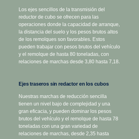
Esta caja de cambios cuenta con dos relaciones
Los ejes sencillos de la transmisión del
Gracias a la reducción significativa de las pérdidas
adicionales para las aplicaciones que demandan
reductor de cubo se ofrecen para las
internas y, de ese modo, una mejor eficiencia de energía,
una potencia adicional de tracción a baja velocidad.
operaciones donde la capacidad de arranque,
la G33CM en sí misma ofrece un ahorro de combustible
Diseñada para obtener una mayor economía, ha
la distancia del suelo y los pesos brutos altos
del uno por ciento. La reducción de 60 kg en el peso se
probado ser enormemente exitosa en aplicaciones
de los remolques son favorables. Estos
utilizará para una mayor carga útil. Además, proporciona
de distribución regional, larga distancia y grandes
pueden trabajar con pesos brutos del vehículo
un tiempo de actividad mayor con un intervalo de cambio
construcciones. Las versiones con supermarcha
y el remolque de hasta 80 toneladas, con
de aceite de hasta un millón de kilómetros. Todo esto
ofrecen una capacidad de torque superior, además
relaciones de marchas desde 3,80 hasta 7,18.
garantiza la optimización de su economía operativa total.
de la supermarcha que permite velocidades crucero
económicas con bajas revoluciones. El Scania
Opticruise, el Retarder Scania y una variedad de
Ejes traseros sin redactor en los cubos
tomas de fuerza están disponibles para todas las
cajas de cambio de doble gama con split.
Nuestras marchas de reducción sencilla
tienen un nivel bajo de complejidad y una
gran eficacia, y pueden dominar los pesos
brutos del vehículo y el remolque de hasta 78
toneladas con una gran variedad de
relaciones de marchas, desde 2,35 hasta