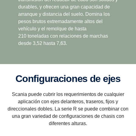
durables, y ofrecen una gran capacidad de
Facilidad de conducción
arranque y distancia del suelo. Domina los
Se obtiene una mejor facilidad de conducción con
pesos brutos extremadamente altos del
una variación de la relación de transmisión más
vehículo y el remolque de hasta
amplia, que incluye una superoruga y
210 toneladas con relaciones de marchas
supermarcha. Esto coincide con la filosofía de
desde 3,52 hasta 7,63.
Scania de tener motores con bajas revoluciones.
Configuraciones de ejes
Scania puede cubrir los requerimientos de cualquier
aplicación con ejes delanteros, traseros, fijos y
direccionales dobles. La serie R se puede combinar con
una gran variedad de configuraciones de chasis con
diferentes alturas.