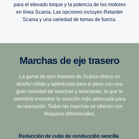
para el elevado torque y la potencia de los motores
en línea Scania. Las opciones incluyen Retarder
Scania y una variedad de tomas de fuerza.
12 velocidades
La nueva caja de cambios G33CM Opticruise de Scania,
Marchas de eje trasero
disponible para motores de alta po­tencia de 13 litros de
500 y 540 hp, presenta un sistema de cambio de marchas
Esta caja de cambios está diseñada para los
mejorado y veloz, junto con un mejor consumo de
terrenos más difíciles, lo que la convierte en la
La gama de ejes traseros de Scania ofrece un
combustible y excelente comodidad.
opción ideal para el transporte desafiante de
diseño sólido y optimizado para el peso con una
distancias largas. Sus relaciones cortas y
gran variedad de marchas y relaciones, lo que le
Después de seis años de pruebas y desarrollo,
progresivas combinan bajo peso, facilidad de
permitirá encontrar la solución más adecuada para
presentamos una caja de cambios con muchas
conducción y una economía de operación
su operación. Todas las marchas se ofrecen con
tecnologías nuevas, como por ejemplo volumen variable
excepcional.
bloqueos diferenciales.
de aceite, mejor lubricación de los engranajes con la
12+2 velocidades
función de rociado de aceite y un despliegue más amplio
de los engranajes.
Reducción de cubo de conducción sencilla