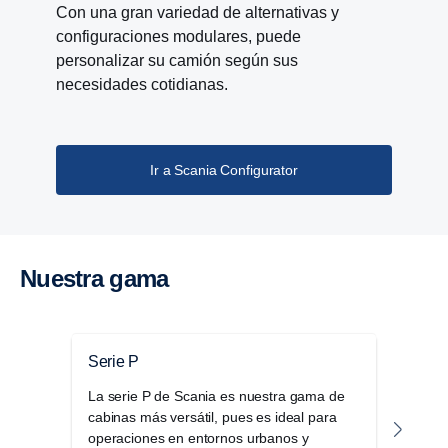
mejoró. Ahora, puede brindar un torque de
Con una gran variedad de alternativas y
4700 Nm a una velocidad del eje del propulsor
configuraciones modulares, puede
inferior a 600 rpm.
personalizar su camión según sus
necesidades cotidianas.
Ir a Scania Configurator
Nuestra gama
Serie P
Seri
La serie P de Scania es nuestra gama de
La g
cabinas más versátil, pues es ideal para
una 
operaciones en entornos urbanos y
elega