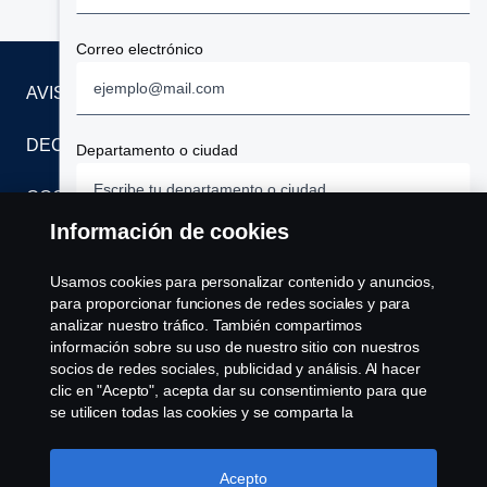
660 hp, como así también para los motores de alta po­
Repuestos
tencia de 13 litros de 500 y 540 hp.
Correo electrónico
Servicios
AVISO LEGAL
Financiación
DECLARACIÓN DE PRIVACIDAD
Departamento o ciudad
Alquiler - Renting
COOKIES
Información de cookies
CONTÁCTENOS
Teléfono
Usamos cookies para personalizar contenido y anuncios,
SISTEMA DE DENUNCIAS
para proporcionar funciones de redes sociales y para
analizar nuestro tráfico. También compartimos
información sobre su uso de nuestro sitio con nuestros
Información adicional
CONFIGURACIÓN DE COOKIES
socios de redes sociales, publicidad y análisis. Al hacer
clic en "Acepto", acepta dar su consentimiento para que
se utilicen todas las cookies y se comparta la
información. También puede administrar sus cookies
haciendo clic en "Configuración de cookies" y
Términos y Condiciones
seleccionando las categorías que desea aceptar. Para
Acepto