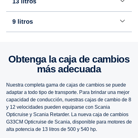
13 litros
9 litros
16 litros
16 litros
16 litros
Obtenga la caja de cambios
más adecuada
13 litros
13 litros
13 litros
Nuestra completa gama de cajas de cambios se puede
9 litros
9 litros
9 litros
adaptar a todo tipo de transporte. Para brindar una mejor
capacidad de conducción, nuestras cajas de cambio de 8
y 12 velocidades pueden equiparse con Scania
Opticruise y Scania Retarder. La nueva caja de cambios
G33CM Opticruise de Scania, disponible para motores de
alta po­tencia de 13 litros de 500 y 540 hp.