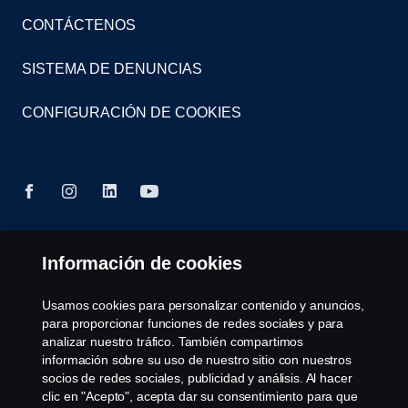
CONTÁCTENOS
SISTEMA DE DENUNCIAS
CONFIGURACIÓN DE COOKIES
Información de cookies
© Copyright Scania 2023 Todos los derechos
reservados. Scania Colombia S.A.S. - Calle 17 # 68
- 24 CP (110931) Bogotá, Colombia. Tel: (57) 601
Usamos cookies para personalizar contenido y anuncios,
7487038
para proporcionar funciones de redes sociales y para
analizar nuestro tráfico. También compartimos
información sobre su uso de nuestro sitio con nuestros
socios de redes sociales, publicidad y análisis. Al hacer
clic en "Acepto", acepta dar su consentimiento para que