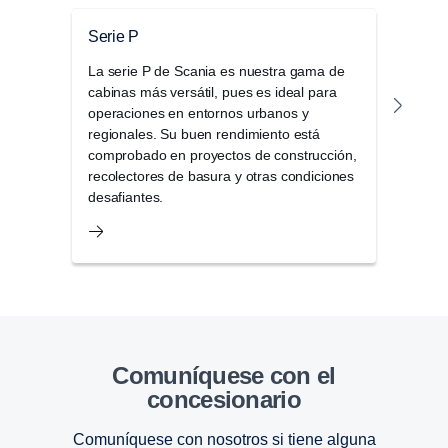
Serie P
Seri
La serie P de Scania es nuestra gama de
La g
cabinas más versátil, pues es ideal para
una 
operaciones en entornos urbanos y
elega
regionales. Su buen rendimiento está
opci
comprobado en proyectos de construcción,
como
recolectores de basura y otras condiciones
desafiantes.
Comuníquese con el
concesionario
Comuníquese con nosotros si tiene alguna