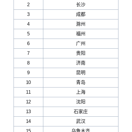
2
长沙
3
成都
4
滁州
5
福州
6
广州
7
贵阳
8
济南
9
昆明
10
青岛
11
上海
12
沈阳
13
石家庄
14
武汉
15
乌鲁木齐