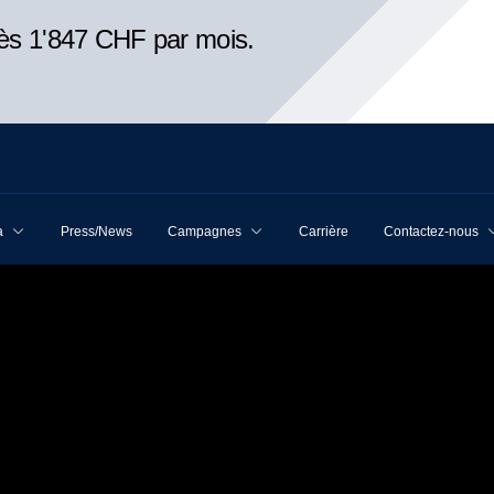
ès 1'847 CHF par mois.
a
Press/News
Campagnes
Carrière
Contactez-nous