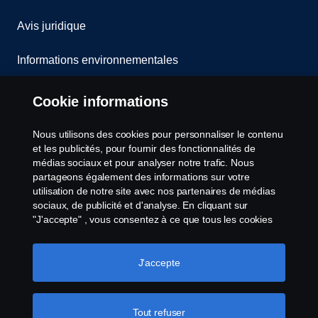
Avis juridique
Informations environnementales
Whistleblowing
Cookie informations
Contact
Nous utilisons des cookies pour personnaliser le contenu
et les publicités, pour fournir des fonctionnalités de
Cookies politique
médias sociaux et pour analyser notre trafic. Nous
partageons également des informations sur votre
utilisation de notre site avec nos partenaires de médias
Paramètres des cookies
sociaux, de publicité et d'analyse. En cliquant sur
"J'accepte" , vous consentez à ce que tous les cookies
soient utilisés et que les informations soient partagées.
Vous pouvez également gérer vos cookies en cliquant
sur "Paramètres des cookies" et en sélectionnant les
J'accepte
catégories que vous souhaitez accepter. Pour une
explication plus détaillée de la manière dont nous
utilisons les cookies, veuillez consulter notre section sur
Tout refuser
© Copyright Scania 2025 All rights reserved. Scania