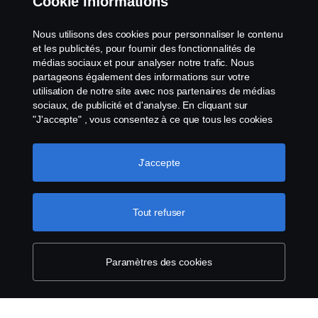
Cookie informations
Contact
Nous utilisons des cookies pour personnaliser le contenu
et les publicités, pour fournir des fonctionnalités de
Cookies politique
médias sociaux et pour analyser notre trafic. Nous
partageons également des informations sur votre
utilisation de notre site avec nos partenaires de médias
Paramètres des cookies
sociaux, de publicité et d'analyse. En cliquant sur
"J'accepte" , vous consentez à ce que tous les cookies
soient utilisés et que les informations soient partagées.
Vous pouvez également gérer vos cookies en cliquant
sur "Paramètres des cookies" et en sélectionnant les
J'accepte
catégories que vous souhaitez accepter. Pour une
explication plus détaillée de la manière dont nous
utilisons les cookies, veuillez consulter notre section sur
Tout refuser
© Copyright Scania 2025 All rights reserved. Scania
les cookies, que vous trouverez en cliquant sur le lien
CV AB (publ), SE-151 87 Södertälje, Sweden, Tel:
situé sous ce texte.
Pour en savoir plus sur la
+46-8-55 38 10 00, Fax: +46-8-55 38 10 37.
protection de votre vie privée
Paramètres des cookies