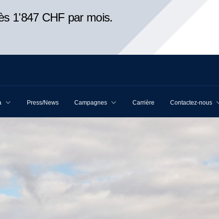
ès 1'847 CHF par mois.
a
Press/News
Campagnes
Carrière
Contactez-nous