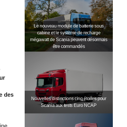
Le nouveau module de batterie sous
cabine et le système de recharge
mégawatt de Scania peuvent désormais
être commandés
e
ur
e des
Nouvelles distinctions cinq étoiles pour
Scania aux tests Euro NCAP
ine,