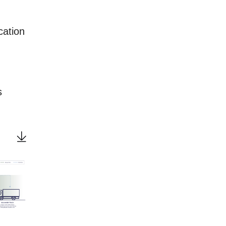
cation
s