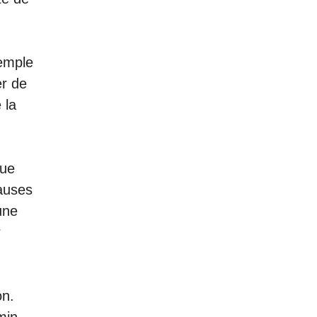
xemple
er de
 la
nue
auses
une
r
on.