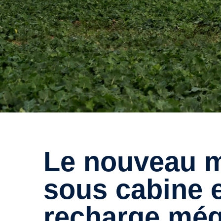
Le nouveau module de batterie
sous cabine e
recharge még