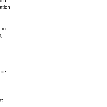
min
ation
ion
&
 de
et