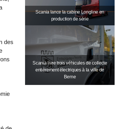
a
Scania lance la cabine Longline en
production de série
on des
e
vons
Scania livre trois véhicules de collecte
entièrement électriques à la ville de
Berne
omie
té de