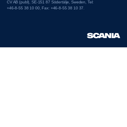
CV AB (publ), SE-151 87 Södertälje, Sweden, Tel:
+46-8-55 38 10 00, Fax: +46-8-55 38 10 37.