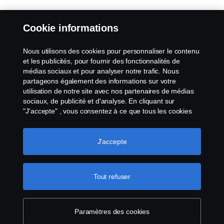
Cookie informations
Nous utilisons des cookies pour personnaliser le contenu
et les publicités, pour fournir des fonctionnalités de
médias sociaux et pour analyser notre trafic. Nous
partageons également des informations sur votre
utilisation de notre site avec nos partenaires de médias
sociaux, de publicité et d'analyse. En cliquant sur
"J'accepte" , vous consentez à ce que tous les cookies
soient utilisés et que les informations soient partagées.
Vous pouvez également gérer vos cookies en cliquant
sur "Paramètres des cookies" et en sélectionnant les
J'accepte
catégories que vous souhaitez accepter. Pour une
explication plus détaillée de la manière dont nous
utilisons les cookies, veuillez consulter notre section sur
Tout refuser
les cookies, que vous trouverez en cliquant sur le lien
situé sous ce texte.
Pour en savoir plus sur la
protection de votre vie privée
Paramètres des cookies