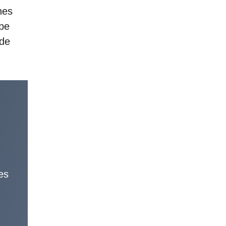
nes
ipe
 de
es