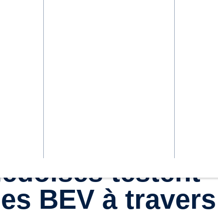
édoises testent
des BEV à travers