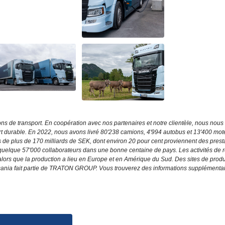
s de transport. En coopération avec nos partenaires et notre clientèle, nous nous
rt durable. En 2022, nous avons livré 80'238 camions, 4'994 autobus et 13'400 mot
aires de plus de 170 milliards de SEK, dont environ 20 pour cent proviennent des prest
quelque 57'000 collaborateurs dans une bonne centaine de pays. Les activités de 
ors que la production a lieu en Europe et en Amérique du Sud. Des sites de produ
 Scania fait partie de TRATON GROUP. Vous trouverez des informations supplémenta