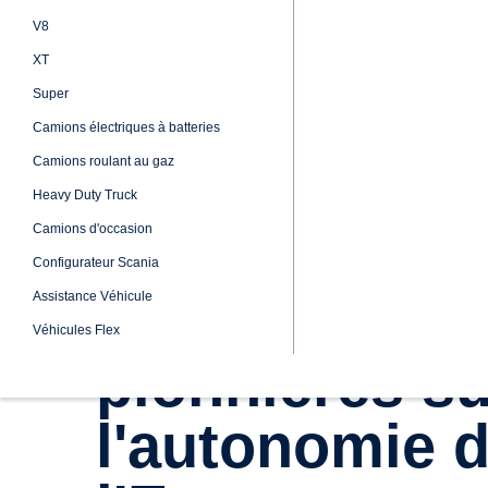
Queen of the Road: des
pionnières su
l'autonomie 