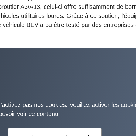
ans leur a apporté un moment de détente bienvenu.
routier A3/A13, celui-ci offre suffisamment de bor
cules utilitaires lourds. Grâce à ce soutien, l'équ
e véhicule BEV a pu être testé par des entreprises
'activez pas nos cookies. Veuillez activer les cooki
ouvoir voir ce contenu.