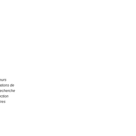
eurs
ations de
recherche
ction
ires