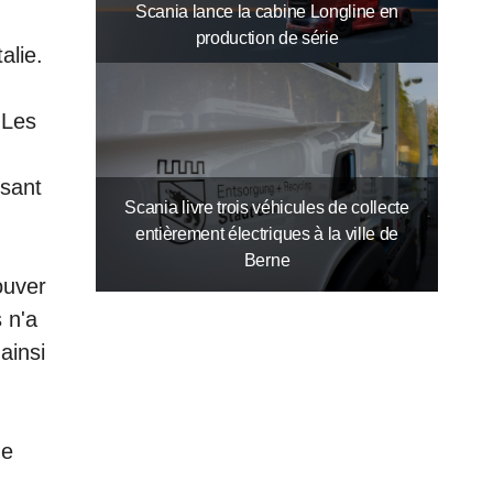
duit
Scania lance la cabine Longline en
production de série
alie.
 Les
ssant
Scania livre trois véhicules de collecte
entièrement électriques à la ville de
Berne
ouver
 n'a
ainsi
ge