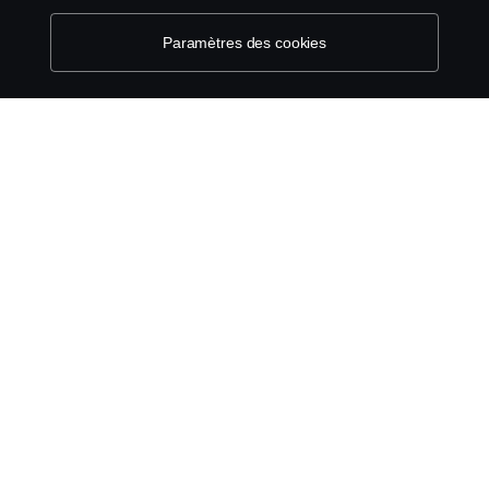
protection de votre vie privée
Paramètres des cookies
Scania führt Longline-Fahrerhaus in die
Serienproduktion ein
06 Mai 2026
Scania liefert drei vollelektrische Sammelfahrzeuge an
die Stadt Bern
15 Apr. 2026