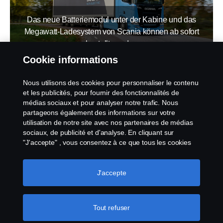
Das neue Batteriemodul unter der Kabine und das
Megawatt-Ladesystem von Scania können ab sofort
bestellt werden
22 Juni 2026
Cookie informations
Nous utilisons des cookies pour personnaliser le contenu
et les publicités, pour fournir des fonctionnalités de
médias sociaux et pour analyser notre trafic. Nous
partageons également des informations sur votre
utilisation de notre site avec nos partenaires de médias
sociaux, de publicité et d'analyse. En cliquant sur
"J'accepte" , vous consentez à ce que tous les cookies
soient utilisés et que les informations soient partagées.
Vous pouvez également gérer vos cookies en cliquant
sur "Paramètres des cookies" et en sélectionnant les
J'accepte
Neue Fünf-Sterne-Auszeichnungen für Scania im Euro
catégories que vous souhaitez accepter. Pour une
NCAP
explication plus détaillée de la manière dont nous
18 Mai 2026
utilisons les cookies, veuillez consulter notre section sur
Tout refuser
les cookies, que vous trouverez en cliquant sur le lien
situé sous ce texte.
Pour en savoir plus sur la