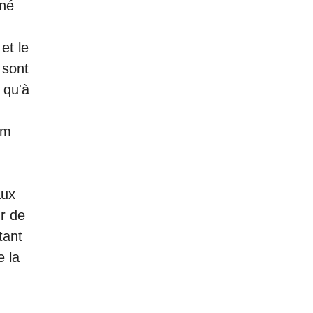
îné
et le
 sont
 qu'à
um
aux
ur de
tant
e la