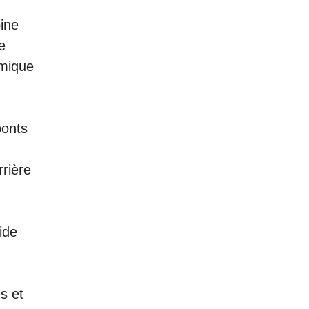
ine
e
amique
ponts
rière
ide
s et