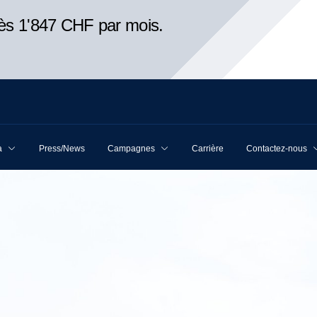
ès 1'847 CHF par mois.
a
Press/News
Campagnes
Carrière
Contactez-nous