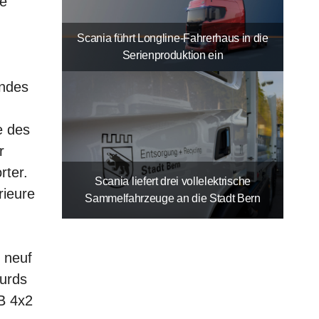
ne
Scania führt Longline-Fahrerhaus in die
Serienproduktion ein
andes
e des
r
rter.
Scania liefert drei vollelektrische
rieure
Sammelfahrzeuge an die Stadt Bern
t neuf
ourds
B 4x2