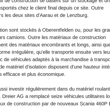
ux de construction se basent sur un stockage et u
sportés chez le client final depuis ce site. Outre
urs les deux sites d'Aarau et de Lenzburg.
tion sont stockés à Oberentfelden ou, pour les gr
sieurs camions. Outre les matériaux de construction
ment des matériaux encombrants et longs, ainsi qu
me irrégulière, qu'elle transporte ensuite vers leu
rc de véhicules adaptés à la marchandise à transpo
e matériel d'isolation disposent d'une hauteur inté
us efficace et plus économique.
aussi investir régulièrement dans du matériel roulan
 Dreier AG a remplacé seize véhicules utilitaires l
aux de construction par de nouveaux Scania 460P 