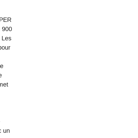
UPER
à 900
 Les
pour
de
e
met
e
c un