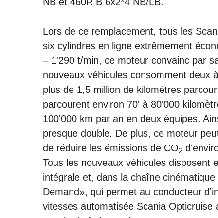
NB et 460R B 6x2*4 NB/LB.
Lors de ce remplacement, tous les Sca
six cylindres en ligne extrêmement éco
– 1'290 t/min, ce moteur convainc par
nouveaux véhicules consomment deux à tro
plus de 1,5 million de kilomètres parcour
parcourent environ 70' à 80'000 kilomètr
100'000 km par an en deux équipes. Ain
presque double. De plus, ce moteur peut
de réduire les émissions de CO
d'envir
2
Tous les nouveaux véhicules disposent 
intégrale et, dans la chaîne cinématiq
Demand», qui permet au conducteur d'in
vitesses automatisée Scania Opticruise 