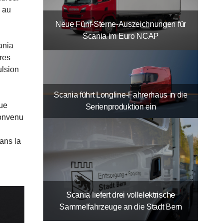
 au
Neue Fünf-Sterne-Auszeichnungen für
Scania im Euro NCAP
ania
res
ulsion
Scania führt Longline-Fahrerhaus in die
que
Serienproduktion ein
convenu
ans la
Scania liefert drei vollelektrische
Sammelfahrzeuge an die Stadt Bern