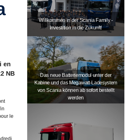
Willkommen in der Scania Family -
Investition in die Zukunft!
i en
x2 NB
Das neue Batteriemodul unter der
Kabine und das Megawatt-Ladesystem
von Scania können ab sofort bestellt
werden
ont
fin
pour le
ndredi