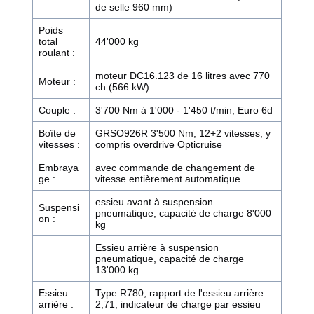
de selle 960 mm)
Poids
total
44'000 kg
roulant :
moteur DC16.123 de 16 litres avec 770
Moteur :
ch (566 kW)
Couple :
3'700 Nm à 1'000 - 1'450 t/min, Euro 6d
Boîte de
GRSO926R 3'500 Nm, 12+2 vitesses, y
vitesses :
compris overdrive Opticruise
Embraya
avec commande de changement de
ge :
vitesse entièrement automatique
essieu avant à suspension
Suspensi
pneumatique, capacité de charge 8'000
on :
kg
Essieu arrière à suspension
pneumatique, capacité de charge
13'000 kg
Essieu
Type R780, rapport de l'essieu arrière
arrière :
2,71, indicateur de charge par essieu