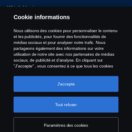
Whistleblowing
Cookie informations
Contact
Nous utilisons des cookies pour personnaliser le contenu
Cookies politique
et les publicités, pour fournir des fonctionnalités de
médias sociaux et pour analyser notre trafic. Nous
partageons également des informations sur votre
Paramètres des cookies
utilisation de notre site avec nos partenaires de médias
sociaux, de publicité et d'analyse. En cliquant sur
"J'accepte" , vous consentez à ce que tous les cookies
soient utilisés et que les informations soient partagées.
Vous pouvez également gérer vos cookies en cliquant
sur "Paramètres des cookies" et en sélectionnant les
J'accepte
catégories que vous souhaitez accepter. Pour une
explication plus détaillée de la manière dont nous
© Copyright Scania 2025 All rights reserved. Scania
utilisons les cookies, veuillez consulter notre section sur
Tout refuser
CV AB (publ), SE-151 87 Södertälje, Sweden, Tel:
les cookies, que vous trouverez en cliquant sur le lien
+46-8-55 38 10 00, Fax: +46-8-55 38 10 37.
situé sous ce texte.
Pour en savoir plus sur la
protection de votre vie privée
Paramètres des cookies