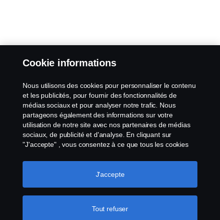
Cookie informations
Nous utilisons des cookies pour personnaliser le contenu
et les publicités, pour fournir des fonctionnalités de
médias sociaux et pour analyser notre trafic. Nous
partageons également des informations sur votre
utilisation de notre site avec nos partenaires de médias
sociaux, de publicité et d'analyse. En cliquant sur
"J'accepte" , vous consentez à ce que tous les cookies
soient utilisés et que les informations soient partagées.
Vous pouvez également gérer vos cookies en cliquant
sur "Paramètres des cookies" et en sélectionnant les
J'accepte
catégories que vous souhaitez accepter. Pour une
explication plus détaillée de la manière dont nous
utilisons les cookies, veuillez consulter notre section sur
Tout refuser
les cookies, que vous trouverez en cliquant sur le lien