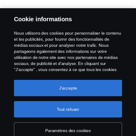
Cookie informations
Nous utilisons des cookies pour personnaliser le contenu
et les publicités, pour fournir des fonctionnalités de
médias sociaux et pour analyser notre trafic. Nous
partageons également des informations sur votre
utilisation de notre site avec nos partenaires de médias
sociaux, de publicité et d'analyse. En cliquant sur
"J'accepte" , vous consentez à ce que tous les cookies
soient utilisés et que les informations soient partagées.
Vous pouvez également gérer vos cookies en cliquant
sur "Paramètres des cookies" et en sélectionnant les
J'accepte
catégories que vous souhaitez accepter. Pour une
explication plus détaillée de la manière dont nous
utilisons les cookies, veuillez consulter notre section sur
Tout refuser
les cookies, que vous trouverez en cliquant sur le lien
situé sous ce texte.
Pour en savoir plus sur la
protection de votre vie privée
Paramètres des cookies