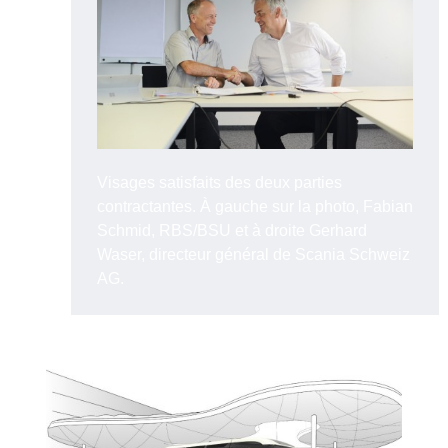
Visages satisfaits des deux parties
contractantes. À gauche sur la photo, Fabian
Schmid, RBS/BSU et à droite Gerhard
Waser, directeur général de Scania Schweiz
AG.