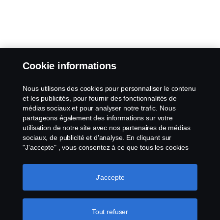
Cookie informations
Nous utilisons des cookies pour personnaliser le contenu
et les publicités, pour fournir des fonctionnalités de
médias sociaux et pour analyser notre trafic. Nous
partageons également des informations sur votre
utilisation de notre site avec nos partenaires de médias
sociaux, de publicité et d'analyse. En cliquant sur
"J'accepte" , vous consentez à ce que tous les cookies
soient utilisés et que les informations soient partagées.
Vous pouvez également gérer vos cookies en cliquant
sur "Paramètres des cookies" et en sélectionnant les
J'accepte
catégories que vous souhaitez accepter. Pour une
explication plus détaillée de la manière dont nous
utilisons les cookies, veuillez consulter notre section sur
Tout refuser
les cookies, que vous trouverez en cliquant sur le lien