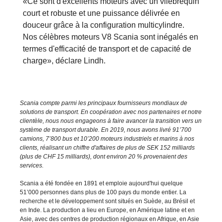
«Ce sont d'excellents moteurs avec un vilebrequin
court et robuste et une puissance délivrée en
douceur grâce à la configuration multicylindre.
Nos célèbres moteurs V8 Scania sont inégalés en
termes d'efficacité de transport et de capacité de
charge», déclare Lindh.
Scania compte parmi les principaux fournisseurs mondiaux de
solutions de transport. En coopération avec nos partenaires et notre
clientèle, nous nous engageons à faire avancer la transition vers un
système de transport durable. En 2019, nous avons livré 91’700
camions, 7’800 bus et 10’200 moteurs industriels et marins à nos
clients, réalisant un chiffre d'affaires de plus de SEK 152 milliards
(plus de CHF 15 milliards), dont environ 20 % provenaient des
services.
Scania a été fondée en 1891 et emploie aujourd'hui quelque
51’000 personnes dans plus de 100 pays du monde entier. La
recherche et le développement sont situés en Suède, au Brésil et
en Inde. La production a lieu en Europe, en Amérique latine et en
Asie, avec des centres de production régionaux en Afrique, en Asie