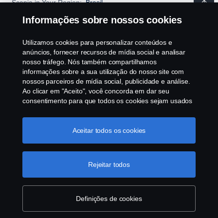
Scania in Your Region:
Brasil
Informações sobre nossos cookies
Utilizamos cookies para personalizar conteúdos e
anúncios, fornecer recursos de mídia social e analisar
Aviso Legal
nosso tráfego. Nós também compartilhamos
informações sobre a sua utilização do nosso site com
Declaração de Privacidade
nossos parceiros de mídia social, publicidade e análise.
Ao clicar em "Aceito", você concorda em dar seu
consentimento para que todos os cookies sejam usados
Contato
e as informações sejam compartilhadas. Você pode
gerenciar a utilização dos cookies clicando em
Tabela de emissões
"Configurações de cookies" e selecionando as
Aceitar todos os cookies
categorias de cookies que aceita serem utilizados. Para
Segurança no Trânsito
uma explicação mais detalhada de como usamos os
cookies, clique na nossa sessão de cookies, que pode
Rejeitar todos
ser encontrada clicando no link abaixo deste texto ou em
Canais de Denúncia
“declaração de privacidade".
Mais informações sobre a
sua privacidade
Programa de Rotulagem Veicular
Definições de cookies