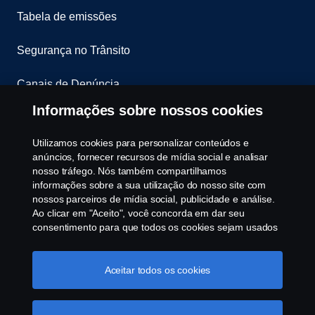
Tabela de emissões
Segurança no Trânsito
Canais de Denúncia
Informações sobre nossos cookies
Programa de Rotulagem Veicular
Utilizamos cookies para personalizar conteúdos e
Política de Cookies
anúncios, fornecer recursos de mídia social e analisar
nosso tráfego. Nós também compartilhamos
Configurações de cookies
informações sobre a sua utilização do nosso site com
nossos parceiros de mídia social, publicidade e análise.
Ao clicar em "Aceito", você concorda em dar seu
consentimento para que todos os cookies sejam usados
e as informações sejam compartilhadas. Você pode
gerenciar a utilização dos cookies clicando em
"Configurações de cookies" e selecionando as
Aceitar todos os cookies
categorias de cookies que aceita serem utilizados. Para
uma explicação mais detalhada de como usamos os
© Copyright Scania 2025 All rights reserved. Scania
cookies, clique na nossa sessão de cookies, que pode