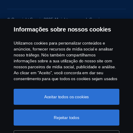
© Copyright Scania 2025 All rights reserved. Scania
Brasil, Av. José Odorizzi, 151 - Vila Euro, São
Informações sobre nossos cookies
Bernardo do Campo. SP. Tel: +55 11 4090-2960.
CNPJ 59.104.901/0001-76
Utilizamos cookies para personalizar conteúdos e
anúncios, fornecer recursos de mídia social e analisar
nosso tráfego. Nós também compartilhamos
informações sobre a sua utilização do nosso site com
nossos parceiros de mídia social, publicidade e análise.
Ao clicar em "Aceito", você concorda em dar seu
consentimento para que todos os cookies sejam usados
e as informações sejam compartilhadas. Você pode
gerenciar a utilização dos cookies clicando em
"Configurações de cookies" e selecionando as
Aceitar todos os cookies
categorias de cookies que aceita serem utilizados. Para
uma explicação mais detalhada de como usamos os
cookies, clique na nossa sessão de cookies, que pode
Rejeitar todos
ser encontrada clicando no link abaixo deste texto ou em
“declaração de privacidade".
Mais informações sobre a
sua privacidade