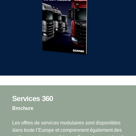
Services 360
Brochure
Les offres de services modulaires sont disponibles
dans toute l’Europe et comprennent également des