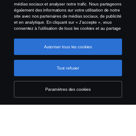
médias sociaux et analyser notre trafic. Nous partageons
également des informations sur votre utilisation de notre
Avis juridique
site avec nos partenaires de médias sociaux, de publicité
et en analytique. En cliquant sur « J’accepte », vous
Déclaration de confidentialité
consentez à l’utilisation de tous les cookies et au partage
des informations. Vous pouvez également gérer vos
cookies en cliquant sur « Paramètres des cookies » et en
Conditions générales
sélectionnant les catégories que vous souhaitez
Autoriser tous les cookies
accepter. Pour une explication plus détaillée de la façon
Contactez-nous
dont nous utilisons les cookies, veuillez visiter notre
section cookies, que vous pouvez trouver en cliquant sur
Tout refuser
le lien sous ce texte.
Pour en savoir plus sur la
Le système de lancement d'alerte
protection de votre vie privée
Politique de cookies
Paramètres des cookies
Paramètres des cookies