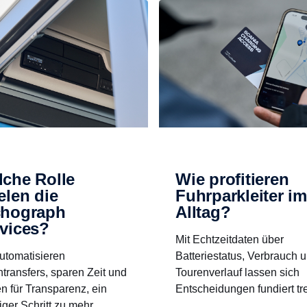
che Rolle
Wie profitieren
elen die
Fuhrparkleiter im
chograph
Alltag?
vices?
Mit Echtzeitdaten über
utomatisieren
Batteriestatus, Verbrauch 
transfers, sparen Zeit und
Tourenverlauf lassen sich
n für Transparenz, ein
Entscheidungen fundiert tre
iger Schritt zu mehr