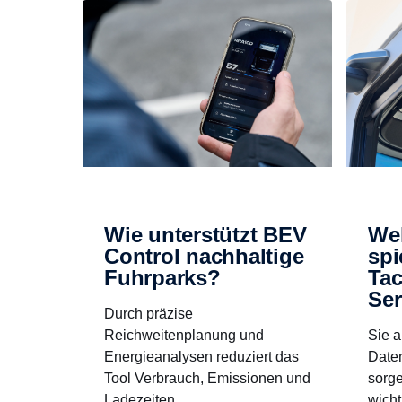
Wie unterstützt BEV
Wel
Control nachhaltige
spi
Fuhrparks?
Ta
Ser
Durch präzise
Reichweitenplanung und
Sie a
Energieanalysen reduziert das
Daten
Tool Verbrauch, Emissionen und
sorge
Ladezeiten.
wicht