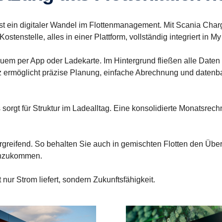
ie ist ein digitaler Wandel im Flottenmanagement. Mit Scania Ch
enstelle, alles in einer Plattform, vollständig integriert in My
m per App oder Ladekarte. Im Hintergrund fließen alle Daten in
 ermöglicht präzise Planung, einfache Abrechnung und datenbas
orgt für Struktur im Ladealltag. Eine konsolidierte Monatsrech
rgreifend. So behalten Sie auch in gemischten Flotten den Üb
hinzukommen.
nur Strom liefert, sondern Zukunftsfähigkeit.