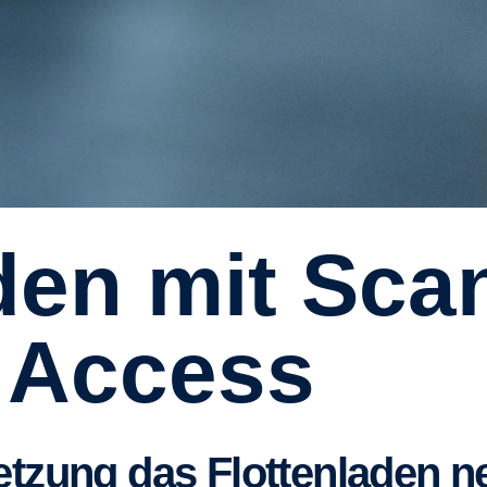
 Access
rnetzung das Flottenladen n