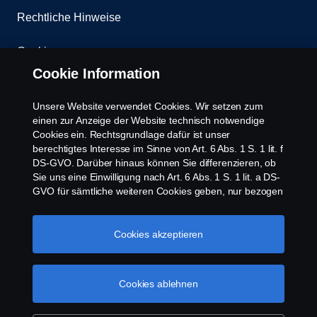
Rechtliche Hinweise
Cookies
Cookie Information
Kontakt
Unsere Website verwendet Cookies. Wir setzen zum
Whistleblowing
einen zur Anzeige der Website technisch notwendige
Cookies ein. Rechtsgrundlage dafür ist unser
berechtigtes Interesse im Sinne von Art. 6 Abs. 1 S. 1 lit. f
Scania Cookie Richtlinie
DS-GVO. Darüber hinaus können Sie differenzieren, ob
Sie uns eine Einwilligung nach Art. 6 Abs. 1 S. 1 lit. a DS-
GVO für sämtliche weiteren Cookies geben, nur bezogen
auf bestimmte Cookie-Arten oder gar keine Einwilligung.
Diese Einwilligung ist freiwillig und kann jederzeit mit
Zukunftswirkung widerrufen werden. Unsere Anbieter
Cookies akzeptieren
verarbeiten Ihre personenbezogenen Daten auch in den
USA. Eine Datenübermittlung an Unternehmen in den
© Copyright Scania 2026 | Alle Rechte vorbehalten.
USA erfolgt auf der Grundlage eines
Cookies ablehnen
Scania Österreich Ges.m.b.H., Johann-Steinböck-
Angemessenheitsbeschlusses der Europäischen
Straße 4, 2345 Brunn am Gebirge, Tel. +43 5
Kommission im Sinne von Art. 45 Abs. 3 DS-GVO, worin
72264 10 200, Fax +43 5 72264 10 990