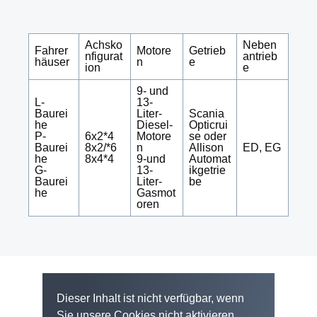
Achsko
Neben
Fahrer
Motore
Getrieb
nfigurat
antrieb
häuser
n
e
ion
e
9- und
L-
13-
Baurei
Liter-
Scania
he
Diesel-
Opticrui
P-
6x2*4
Motore
se oder
Baurei
8x2/*6
n
Allison
ED, EG
he
8x4*4
9-und
Automat
G-
13-
ikgetrie
Baurei
Liter-
be
he
Gasmot
oren
Dieser Inhalt ist nicht verfügbar, wenn
Sie unsere Cookies nicht aktivieren.