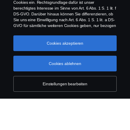
Cookies ein. Rechtsgrundlage dafür ist unser
Datenschutz
berechtigtes Interesse im Sinne von Art. 6 Abs. 1 S. 1 lit. f
DS-GVO. Darüber hinaus können Sie differenzieren, ob
Rechtliche Hinweise
Sie uns eine Einwilligung nach Art. 6 Abs. 1 S. 1 lit. a DS-
GVO für sämtliche weiteren Cookies geben, nur bezogen
Cookies
auf bestimmte Cookie-Arten oder gar keine Einwilligung.
Diese Einwilligung ist freiwillig und kann jederzeit mit
Zukunftswirkung widerrufen werden. Unsere Anbieter
Cookies akzeptieren
Kontakt
verarbeiten Ihre personenbezogenen Daten auch in den
USA. Eine Datenübermittlung an Unternehmen in den
Whistleblowing
USA erfolgt auf der Grundlage eines
Cookies ablehnen
Angemessenheitsbeschlusses der Europäischen
Kommission im Sinne von Art. 45 Abs. 3 DS-GVO, worin
Scania Cookie Richtlinie
festgelegt wurde, dass in den USA ein angemessenes
Schutzniveau vorhanden ist. Informationen über uns
Einstellungen bearbeiten
finden Sie im
Impressum
. Für weitere Informationen zu
den von uns verwendeten Cookies öffnen Sie gerne
unseren
Datenschutzhinweis
Cookie policy
© Copyright Scania 2026 | Alle Rechte vorbehalten.
Scania Österreich Ges.m.b.H., Johann-Steinböck-