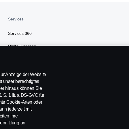
Services
Services 360
Digital Services
Finanzierung
Versicherung
ur Anzeige der Website
t unser berechtigtes
über hinaus können Sie
1 S. 1 lit. a DS-GVO für
mte Cookie-Arten oder
ann jederzeit mit
iten Ihre
rmittlung an