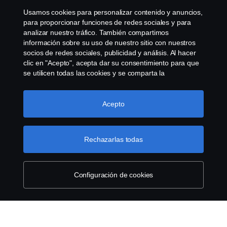
Usamos cookies para personalizar contenido y anuncios,
Sistema de Denuncias
para proporcionar funciones de redes sociales y para
analizar nuestro tráfico. También compartimos
información sobre su uso de nuestro sitio con nuestros
Configuración de cookies
socios de redes sociales, publicidad y análisis. Al hacer
clic en "Acepto", acepta dar su consentimiento para que
se utilicen todas las cookies y se comparta la
información. También puede administrar sus cookies
haciendo clic en "Configuración de cookies" y
seleccionando las categorías que desea aceptar. Para
Acepto
obtener una explicación más detallada de cómo usamos
las cookies, visite nuestra sección de cookies, que puede
© Copyright Scania 2026 Todos los derechos
encontrar haciendo clic en el enlace debajo de este
Rechazarlas todas
reservados. Scania Argentina S.A.U. - Piedrabuena
texto.
Más información sobre su privacidad
5400, Grand Bourg, CP (1615) Buenos Aires,
Argentina. Tel. (54) 03327 45 1000
Configuración de cookies