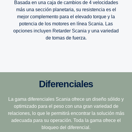
Basada en una caja de cambios de 4 velocidades
más una sección planetaria, su resistencia es el
mejor complemento para el elevado torque y la
potencia de los motores en línea Scania. Las
opciones incluyen Retarder Scania y una variedad
de tomas de fuerza.
12 marchas
Diferenciales
Esta caja de cambios está diseñada para los terrenos
más difíciles, lo que la convierte en la opción ideal para
La gama diferenciales Scania ofrece un diseño sólido y
el transporte desafiante de distancias largas. Sus
relaciones cortas y progresivas combinan bajo peso,
optimizado para el peso con una gran variedad de
relaciones, lo que le permitirá encontrar la solución más
facilidad de conducción y una economía de operación
adecuada para su operación. Toda la gama ofrece el
excepcional.
bloqueo del diferencial.