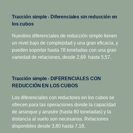
12+2 marchas
Tracción simple - Diferenciales sin reducción en
Esta caja de cambios cuenta con dos relaciones
los cubos
ultralentas adicionales para las aplicaciones que
demandan una potencia adicional de tracción a baja
Nuestros diferenciales de reducción simple tienen
velocidad. Diseñada para obtener una mayor economía,
un nivel bajo de complejidad y una gran eficacia, y
ha probado ser enormemente exitosa en aplicaciones de
pueden soportar hasta 78 toneladas con una gran
distribución regional, larga distancia y grandes
variedad de relaciones, desde 2,69 hasta 5,57.
construcciones.
Las versiones con sobremarcha
ofrecen una
Tracción simple - DIFERENCIALES CON
capacidad de torque superior, además de la sobremarcha
REDUCCIÓN EN LOS CUBOS
que permite velocidades crucero económicas con bajas
revoluciones. El Scania Opticruise, el Retarder Scania y
Los diferenciales con reductores en los cubos se
una variedad de tomas de fuerza están disponibles para
ofrecen para las operaciones donde la capacidad
todas las cajas de cambio de doble gama con split.
de arranque y arrastre (hasta 80 toneladas) y la
distancia al suelo son necesarias. Relaciones
disponibles desde 3,80 hasta 7,18.