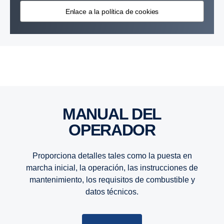
industrial. Las soluciones de Scania, ayudan a mejorar los
Enlace a la política de cookies
procesos industriales, aumentando el tiempo efectivo de trabajo y
la productividad. Además reducen los costos operativos y
minimizan el impacto ambiental.
MANUAL DEL
OPERADOR
Proporciona detalles tales como la puesta en
marcha inicial, la operación, las instrucciones de
mantenimiento, los requisitos de combustible y
datos técnicos.