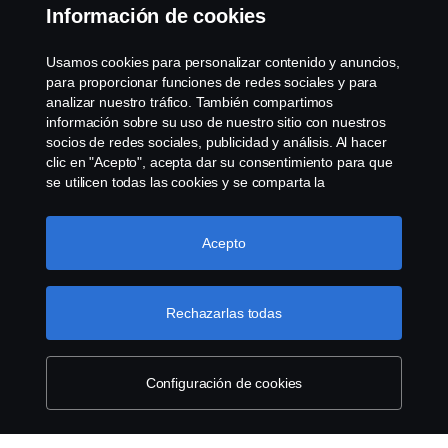
Información de cookies
Contáctenos
Usamos cookies para personalizar contenido y anuncios,
Sistema de Denuncias
para proporcionar funciones de redes sociales y para
analizar nuestro tráfico. También compartimos
información sobre su uso de nuestro sitio con nuestros
Configuración de cookies
socios de redes sociales, publicidad y análisis. Al hacer
clic en "Acepto", acepta dar su consentimiento para que
se utilicen todas las cookies y se comparta la
información. También puede administrar sus cookies
haciendo clic en "Configuración de cookies" y
seleccionando las categorías que desea aceptar. Para
Acepto
obtener una explicación más detallada de cómo usamos
las cookies, visite nuestra sección de cookies, que puede
© Copyright Scania 2026 Todos los derechos
encontrar haciendo clic en el enlace debajo de este
Rechazarlas todas
reservados. Scania Argentina S.A.U. - Piedrabuena
texto.
Más información sobre su privacidad
5400, Grand Bourg, CP (1615) Buenos Aires,
Argentina. Tel. (54) 03327 45 1000
Configuración de cookies