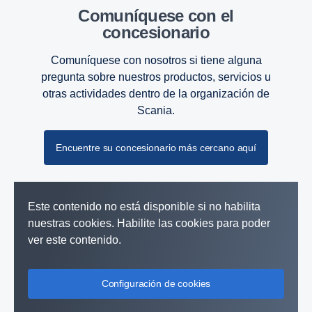
Comuníquese con el
concesionario
Comuníquese con nosotros si tiene alguna
pregunta sobre nuestros productos, servicios u
otras actividades dentro de la organización de
Scania.
Encuentre su concesionario más cercano aquí
Este contenido no está disponible si no habilita
nuestras cookies. Habilite las cookies para poder
ver este contenido.
Motores
Configuración de cookies
El mundo depende de motores y soluciones de energía para
satisfacer las necesidades actuales del sector agro, marítimo e