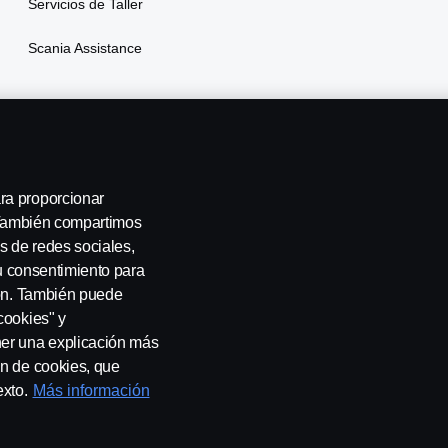
Servicios de Taller
Scania Assistance
ra proporcionar
. También compartimos
s de redes sociales,
su consentimiento para
ión. También puede
cookies" y
ner una explicación más
tenos
Sistema de Denuncias
Configuración de cookies
ón de cookies, que
exto.
Más información