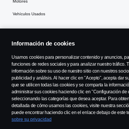
Motores
Vehículos Usados
Información de cookies
Usamos cookies para personalizar contenido y anuncios, pa
funciones de redes sociales y para analizar nuestro tráfico
SCANIA ARGENTINA:
ARGENTINA
información sobre su uso de nuestro sitio con nuestros socio
publicidad y análisis. Al hacer clic en "Acepto", acepta dar 
que se utilicen todas las cookies y se comparta la informac
administrar sus cookies haciendo clic en "Configuración de 
seleccionando las categorías que desea aceptar. Para obte
Aviso Legal
Declaración de privacidad
Cookies
Contác
detallada de cómo usamos las cookies, visite nuestra secci
puede encontrar haciendo clic en el enlace debajo de este t
sobre su privacidad