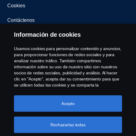
Cookies
Contáctenos
Información de cookies
Sistema de Denuncias
Usamos cookies para personalizar contenido y anuncios,
Configuración de cookies
para proporcionar funciones de redes sociales y para
analizar nuestro tráfico. También compartimos
información sobre su uso de nuestro sitio con nuestros
socios de redes sociales, publicidad y análisis. Al hacer
clic en "Acepto", acepta dar su consentimiento para que
se utilicen todas las cookies y se comparta la
información. También puede administrar sus cookies
haciendo clic en "Configuración de cookies" y
© Copyright Scania 2026 Todos los derechos
seleccionando las categorías que desea aceptar. Para
Acepto
reservados. Scania Argentina S.A.U. - Piedrabuena
obtener una explicación más detallada de cómo usamos
5400, Grand Bourg, CP (1615) Buenos Aires,
las cookies, visite nuestra sección de cookies, que puede
Argentina. Tel. (54) 03327 45 1000
encontrar haciendo clic en el enlace debajo de este
Rechazarlas todas
texto.
Más información sobre su privacidad