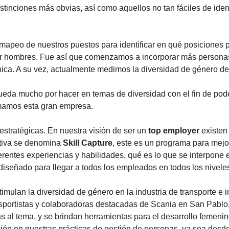
stinciones más obvias, así como aquellos no tan fáciles de iden
 mapeo de nuestros puestos para identificar en qué posicione
r hombres. Fue así que comenzamos a incorporar más personas e
nica. A su vez, actualmente medimos la diversidad de género d
da mucho por hacer en temas de diversidad con el fin de poder
ormamos esta gran empresa.
estratégicas. En nuestra visión de ser un
top employer
existen 
rativa se denomina
Skill Capture
, este es un programa para mejor
rentes experiencias y habilidades, qué es lo que se interpone 
diseñado para llegar a todos los empleados en todos los nivel
ulan la diversidad de género en la industria de transporte e 
portistas y colaboradoras destacadas de Scania en San Pablo,
as al tema, y se brindan herramientas para el desarrollo femenin
ón en nuestras prácticas de gestión de personas, ya sea desde 