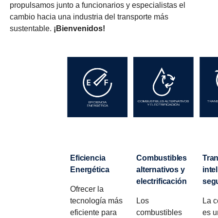
propulsamos junto a funcionarios y especialistas el
cambio hacia una industria del transporte más
sustentable.
¡Bienvenidos!
Eficiencia
Combustibles
Transporte
Energética
alternativos y
inte
electrificación
seg
Ofrecer la
tecnología más
Los
La c
eficiente para
combustibles
es u