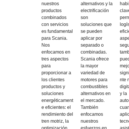
nuestros
alternativos y la
habi
productos
electrificación
clav
combinados
son
perm
con servicios
soluciones que
logí
es fundamental
se pueden
efic
para Scania.
aplicar por
aspe
Nos
separado o
segu
enfocamos en
combinadas.
tam
tres aspectos
Scania ofrece
pue
para
la mayor
mejo
proporcionar a
variedad de
sign
los clientes
motores para
nte 
productos y
combustibles
digi
soluciones
alternativos en
y la
energéticament
el mercado.
auto
e eficientes: el
También
cua
rendimiento del
enfocamos
apli
tren motriz, la
nuestros
tecn
optimización
esfuerzos en
asis