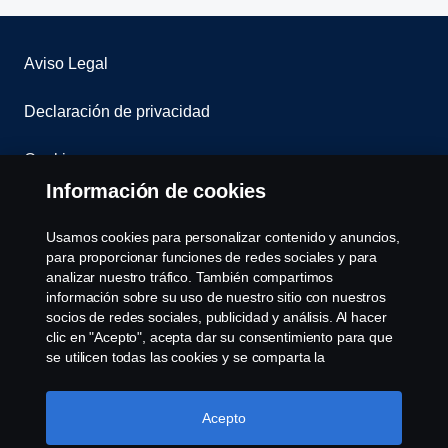
Aviso Legal
Declaración de privacidad
Cookies
Información de cookies
Contáctenos
Usamos cookies para personalizar contenido y anuncios,
Sistema de Denuncias
para proporcionar funciones de redes sociales y para
analizar nuestro tráfico. También compartimos
información sobre su uso de nuestro sitio con nuestros
Configuración de cookies
socios de redes sociales, publicidad y análisis. Al hacer
clic en "Acepto", acepta dar su consentimiento para que
se utilicen todas las cookies y se comparta la
información. También puede administrar sus cookies
haciendo clic en "Configuración de cookies" y
seleccionando las categorías que desea aceptar. Para
Acepto
obtener una explicación más detallada de cómo usamos