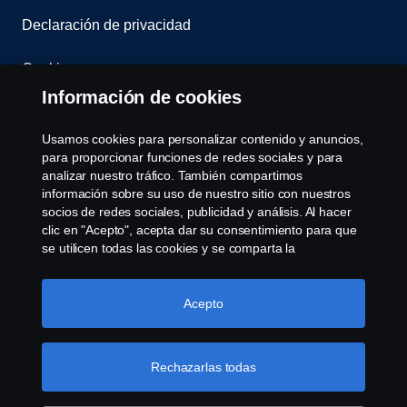
Declaración de privacidad
Cookies
Información de cookies
Contáctenos
Usamos cookies para personalizar contenido y anuncios,
Sistema de Denuncias
para proporcionar funciones de redes sociales y para
analizar nuestro tráfico. También compartimos
información sobre su uso de nuestro sitio con nuestros
Configuración de cookies
socios de redes sociales, publicidad y análisis. Al hacer
clic en "Acepto", acepta dar su consentimiento para que
se utilicen todas las cookies y se comparta la
información. También puede administrar sus cookies
haciendo clic en "Configuración de cookies" y
seleccionando las categorías que desea aceptar. Para
Acepto
obtener una explicación más detallada de cómo usamos
las cookies, visite nuestra sección de cookies, que puede
© Copyright Scania 2026 Todos los derechos
encontrar haciendo clic en el enlace debajo de este
Rechazarlas todas
reservados. Scania Argentina S.A.U. - Piedrabuena
texto.
Más información sobre su privacidad
5400, Grand Bourg, CP (1615) Buenos Aires,