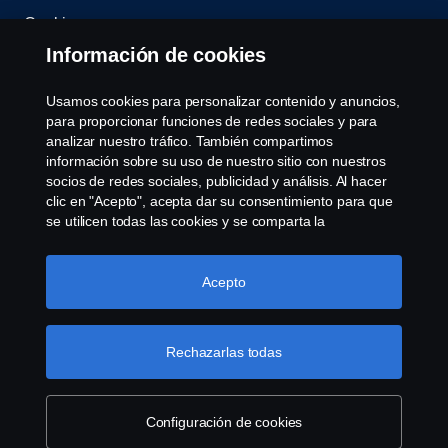
Cookies
Información de cookies
Contáctenos
Usamos cookies para personalizar contenido y anuncios,
Sistema de Denuncias
para proporcionar funciones de redes sociales y para
analizar nuestro tráfico. También compartimos
información sobre su uso de nuestro sitio con nuestros
Configuración de cookies
socios de redes sociales, publicidad y análisis. Al hacer
clic en "Acepto", acepta dar su consentimiento para que
se utilicen todas las cookies y se comparta la
información. También puede administrar sus cookies
haciendo clic en "Configuración de cookies" y
seleccionando las categorías que desea aceptar. Para
Acepto
obtener una explicación más detallada de cómo usamos
las cookies, visite nuestra sección de cookies, que puede
© Copyright Scania 2026 Todos los derechos
encontrar haciendo clic en el enlace debajo de este
Rechazarlas todas
reservados. Scania Argentina S.A.U. - Piedrabuena
texto.
Más información sobre su privacidad
5400, Grand Bourg, CP (1615) Buenos Aires,
Argentina. Tel. (54) 03327 45 1000
Configuración de cookies